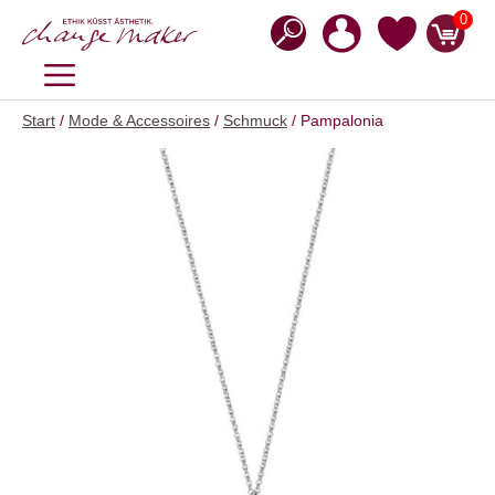
Zum
0
Inhalt
springen
MENÜ
Start
/
Mode & Accessoires
/
Schmuck
/ Pampalonia