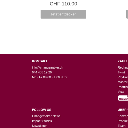
0
CHF
110.00
v
o
n
Jetzt entdecken
5
KONTAKT
ZAHL
info@changemaker.ch
Rechn
044 405 19 20
Twint
Mo - Fr 09:00 - 17:00 Uhr
PayPal
Master
Postfi
Visa
FOLLOW US
ÜBER 
Changemaker News
Konzep
Impact Stories
Produk
Newsletter
Team