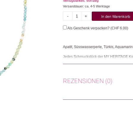
Verfügbarkeit: Vorrätig
Versanddauer: ca. 4-5 Werktage
-
+
In den Warenkorb
Gem
Menge
Als Geschenk verpacken? (
CHF
6.00
)
Apatit, Süsswasserperle, Türkis, Aquamarin,
Jedes Schmuckstück der MY HERITAGE Kollek
Dies ermöglicht ihnen die Arbeit an ihrem H
Herkunft: Niederlande
Produktion: China
REZENSIONEN (0)
Artikelnummer: 111187.18
Kategorien:
Mode & Accessoires
,
Schmuck
Es gibt noch keine Rezensionen.
Weitere Produkte shoppen, die diesem Cha
Nur angemeldete Kunden, die dieses
Dieses Produkt weiterempfehlen: