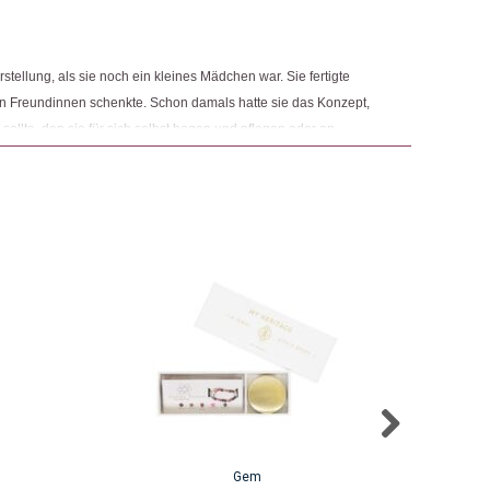
tellung, als sie noch ein kleines Mädchen war. Sie fertigte
ren Freundinnen schenkte. Schon damals hatte sie das Konzept,
 sollte, den sie für sich selbst hegen und pflegen oder an
ür jedes Produkt, das sie kreiert, behält Julia dieses Konzept
Gem