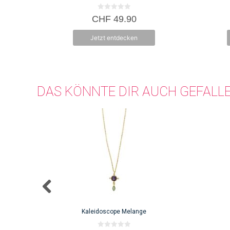
der
Produktseite
0
CHF
49.90
v
gewählt
o
n
werden
Jetzt entdecken
5
DAS KÖNNTE DIR AUCH GEFALL
Kaleidoscope Melange