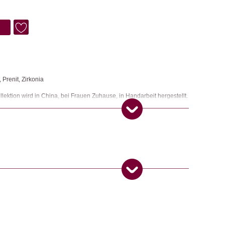
 Prenit, Zirkonia
tion wird in China, bei Frauen Zuhause, in Handarbeit hergestellt.
eimatort und bei ihren Familien.
,
Halsketten
ngemaker Kriterium entsprechen:
 Produkt gekauft haben, dürfen eine Rezension abgeben.