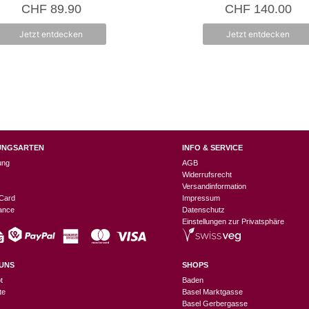
0
0
CHF
89.90
CHF
140.00
v
v
o
o
n
n
Jetzt entdecken
Jetzt entdecken
5
5
UNGSARTEN
INFO & SERVICE
ung
AGB
Widerrufsrecht
Versandinformation
Card
Impressum
nance
Datenschutz
Einstellungen zur Privatsphäre
UNS
SHOPS
t
Baden
te
Basel Marktgasse
Basel Gerbergasse