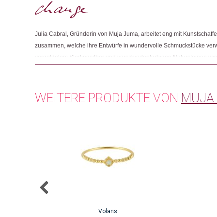
Julia Cabral, Gründerin von Muja Juma, arbeitet eng mit Kunstschaffe
zusammen, welche ihre Entwürfe in wundervolle Schmuckstücke ver
vergoldetem Sterlingsilber und verschiedenfarbigen Natursteinen wird
Handarbeit in Werkstätten gefertigt, zu denen Julia eine starke persö
darauf, dass die Arbeitsbedingungen für die dort arbeitenden Mensche
WEITERE PRODUKTE VON
MUJA
Dieses
Produkt
weist
mehrere
Varianten
auf.
Die
Optionen
können
auf
Volans