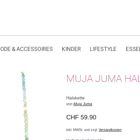
Jedes Produkt hat seine eigene Geschichte.
ODE & ACCESSOIRES
KINDER
LIFESTYLE
ESSE
MUJA JUMA HA
Halskette
von
Muja Juma
CHF
59.90
inkl. MWSt. und zzgl.
Versandkosten