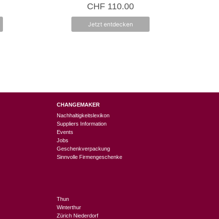
0
CHF
110.00
v
o
n
Jetzt entdecken
5
CHANGEMAKER
Nachhaltigkeitslexikon
Suppliers Information
Events
Jobs
Geschenkverpackung
Sinnvolle Firmengeschenke
Thun
Winterthur
Zürich Niederdorf