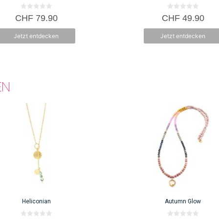
der
Produktseite
0
0
CHF
79.90
CHF
49.90
v
v
gewählt
o
o
n
n
werden
Jetzt entdecken
Jetzt entdecken
5
5
EN
Heliconian
Autumn Glow