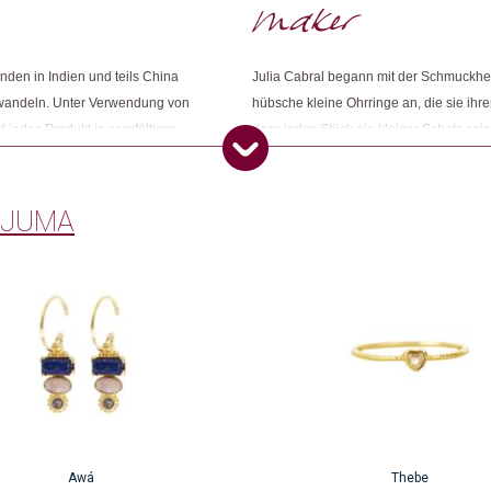
nden in Indien und teils China
Julia Cabral begann mit der Schmuckhers
wandeln. Unter Verwendung von
hübsche kleine Ohrringe an, die sie ih
 jedes Produkt in sorgfältiger
dass jedes Stück ein kleiner Schatz sein
nliche Beziehung hat. Sie achtet
jemand Besonderen verschenken sollte. F
n fair und gerecht sind.
auch heute noch bei.
 JUMA
Dieses
Produkt
weist
mehrere
Varianten
auf.
Die
Optionen
können
auf
Awá
Thebe