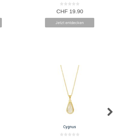
0
CHF
19.90
v
o
n
Jetzt entdecken
5
Cygnus