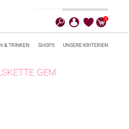
In den Warenkorb
CHF
59.90
-
+
Gem
0
Menge
N & TRINKEN
SHOPS
UNSERE KRITERIEN
LSKETTE GEM