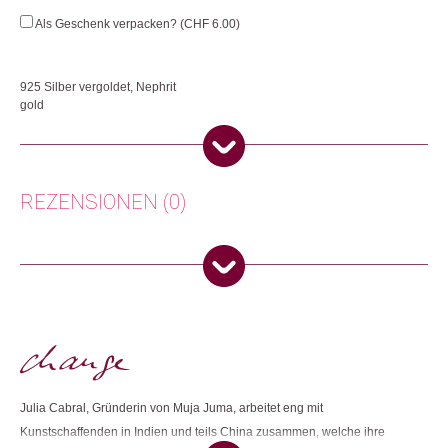
Menge
Als Geschenk verpacken? (
CHF
6.00
)
925 Silber vergoldet, Nephrit
gold
Jedes Schmuckstück von Muja Juma wird in Indien mit Sorgfalt von Hand
aus Sterlingsilber hergestellt.
Herkunft: Niederlande
REZENSIONEN (0)
Produktion: Indien
Artikelnummer: 112291
Kategorien:
Mode & Accessoires
,
Ringe
,
Schmuck
Es gibt noch keine Rezensionen.
Weitere Produkte shoppen, die diesem Changemaker Kriterium
Nur angemeldete Kunden, die dieses Produkt gekauft haben,
entsprechen:
dürfen eine Rezension abgeben.
Julia Cabral, Gründerin von Muja Juma, arbeitet eng mit
Dieses Produkt weiterempfehlen:
Kunstschaffenden in Indien und teils China zusammen, welche ihre