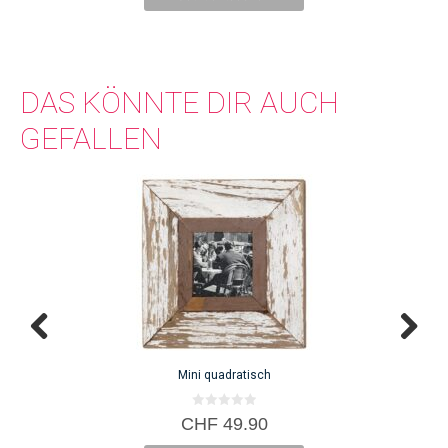
DAS KÖNNTE DIR AUCH
GEFALLEN
Mini quadratisch
0
CHF
49.90
v
o