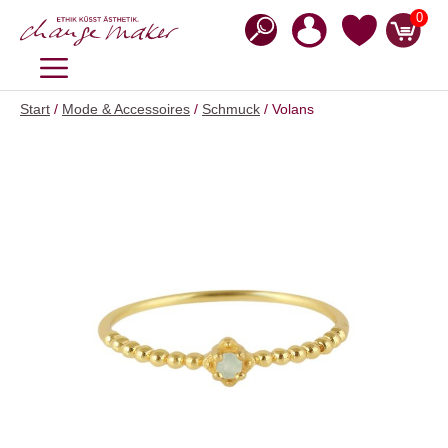
Zum
0
Inhalt
springen
MENÜ
Start
/
Mode & Accessoires
/
Schmuck
/ Volans