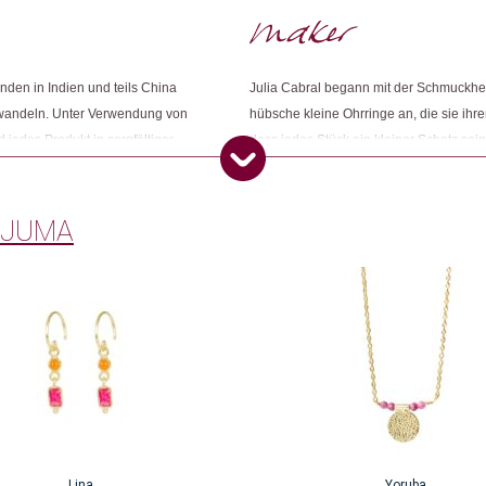
Dieses Produkt weiterempfehlen:
nden in Indien und teils China
Julia Cabral begann mit der Schmuckhers
wandeln. Unter Verwendung von
hübsche kleine Ohrringe an, die sie ih
 jedes Produkt in sorgfältiger
dass jedes Stück ein kleiner Schatz sein
nliche Beziehung hat. Sie achtet
jemand Besonderen verschenken sollte. F
n fair und gerecht sind.
auch heute noch bei.
 JUMA
Lina
Yoruba