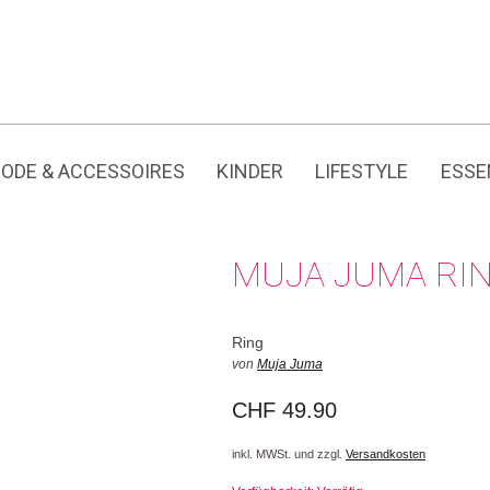
Jedes Produkt hat seine eigene Geschichte.
ODE & ACCESSOIRES
KINDER
LIFESTYLE
ESSE
MUJA JUMA RI
Ring
von
Muja Juma
CHF
49.90
inkl. MWSt. und zzgl.
Versandkosten