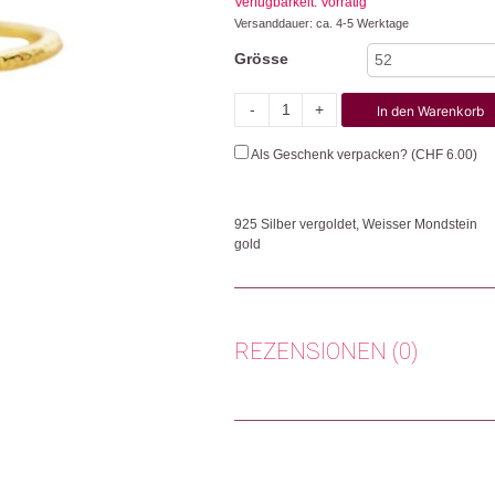
Verfügbarkeit: Vorrätig
Versanddauer: ca. 4-5 Werktage
Grösse
-
+
In den Warenkorb
Thebe
Menge
Als Geschenk verpacken? (
CHF
6.00
)
925 Silber vergoldet, Weisser Mondstein
gold
Jedes Schmuckstück von Muja Juma wird in I
Herkunft: Niederlande
Produktion: Indien
REZENSIONEN (0)
Artikelnummer: 112295
Kategorien:
Mode & Accessoires
,
Ringe
,
Sc
Es gibt noch keine Rezensionen.
Weitere Produkte shoppen, die diesem Cha
Nur angemeldete Kunden, die dieses