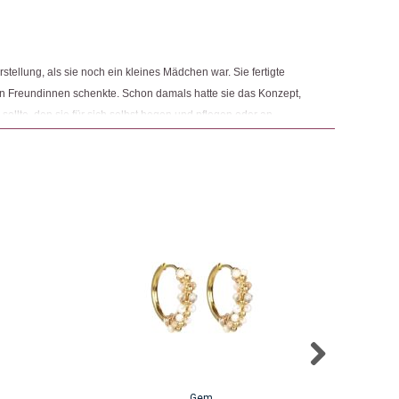
tellung, als sie noch ein kleines Mädchen war. Sie fertigte
ren Freundinnen schenkte. Schon damals hatte sie das Konzept,
 sollte, den sie für sich selbst hegen und pflegen oder an
ür jedes Produkt, das sie kreiert, behält Julia dieses Konzept
Gem