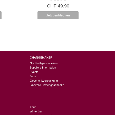
Produktseite
Produktseit
0
CHF
49.90
v
gewählt
gewählt
o
n
werden
werden
Jetzt entdecken
5
CHANGEMAKER
Nachhaltigkeitslexikon
Suppliers Information
Events
Jobs
Geschenkverpackung
Sinnvolle Firmengeschenke
Thun
Winterthur