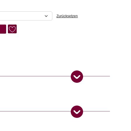
Zurücksetzen
ndien mit Sorgfalt von Hand aus Sterlingsilber hergestellt.
hmuck
ngemaker Kriterium entsprechen:
 Produkt gekauft haben, dürfen eine Rezension abgeben.