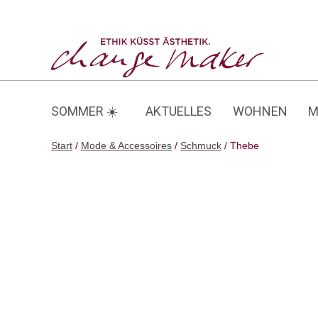
Zum
Inhalt
Thebe
springen
SOMMER ☀️
AKTUELLES
WOHNEN
M
Start
/
Mode & Accessoires
/
Schmuck
/ Thebe