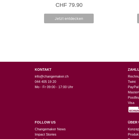
0
CHF
79.90
v
o
n
5
Jetzt entdecken
KONTAKT
ZAHL
info@changemaker.ch
Rechn
044 405 19 20
Twint
Mo - Fr 09:00 - 17:00 Uhr
PayPal
Master
Postfi
Visa
FOLLOW US
ÜBER 
Changemaker News
Konzep
Impact Stories
Produk