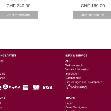
0
0
CHF
240.00
CHF
169.00
v
v
o
o
n
n
Jetzt entdecken
Jetzt entdecken
5
5
UNGSARTEN
INFO & SERVICE
ung
AGB
Widerrufsrecht
Versandinformation
Card
Impressum
nance
Datenschutz
Einstellungen zur Privatsphäre
UNS
SHOPS
t
Baden
te
Basel Marktgasse