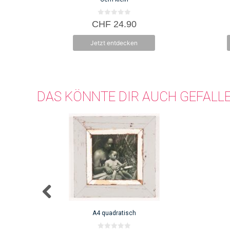
0
CHF
24.90
v
o
n
Jetzt entdecken
5
DAS KÖNNTE DIR AUCH GEFALL
A4 quadratisch