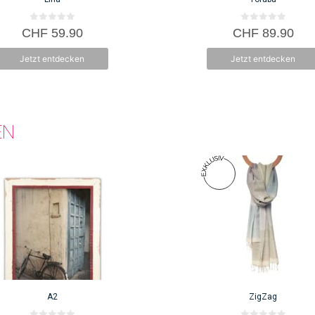
0
0
CHF
59.90
CHF
89.90
v
v
o
o
n
n
Jetzt entdecken
Jetzt entdecken
5
5
EN
A2
ZigZag