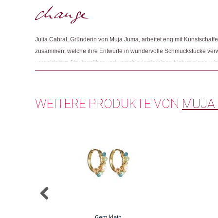
Julia Cabral, Gründerin von Muja Juma, arbeitet eng mit Kunstschaffe
zusammen, welche ihre Entwürfe in wundervolle Schmuckstücke ver
vergoldetem Sterlingsilber und verschiedenfarbigen Natursteinen wird
Handarbeit in Werkstätten gefertigt, zu denen Julia eine starke persö
darauf, dass die Arbeitsbedingungen für die dort arbeitenden Mensche
WEITERE PRODUKTE VON
MUJA
Gem klein