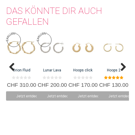
DAS KÖNNTE DIR AUCH
GEFALLEN
C
Orion Fluid
Lunar Lava
Hoops click
Hoops 2
0
0
0
5.00
CHF
310.00
CHF
200.00
CHF
170.00
CHF
130.00
v
v
v
von 5
o
o
o
n
n
n
Jetzt entdecken
Jetzt entdecken
Jetzt entdecken
Jetzt entdecke
5
5
5