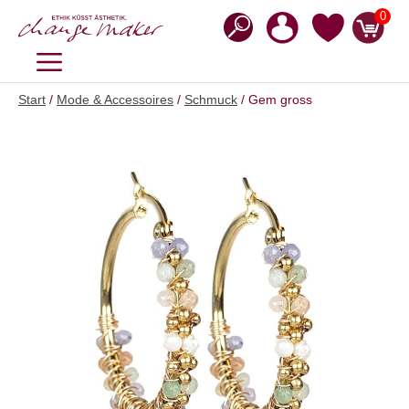
Zum
0
Inhalt
springen
MENÜ
Start
/
Mode & Accessoires
/
Schmuck
/ Gem gross