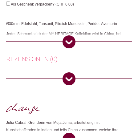
gross
Als Geschenk verpacken? (
CHF
6.00
)
Menge
Ø30mm, Edelstahl, Tansanit, Pfirsich Mondstein, Peridot, Aventurin
Jedes Schmuckstück der MY HERITAGE Kollektion wird in China, bei
Frauen Zuhause, in Handarbeit hergestellt. Dies ermöglicht ihnen die
Arbeit an ihrem Heimatort und bei ihren Familien.
Herkunft: Niederlande
REZENSIONEN (0)
Produktion: China
Artikelnummer: 111969.09
Kategorien:
Mode & Accessoires
,
Ohrringe
,
Schmuck
Es gibt noch keine Rezensionen.
Weitere Produkte shoppen, die diesem Changemaker Kriterium
Nur angemeldete Kunden, die dieses Produkt gekauft haben,
entsprechen:
dürfen eine Rezension abgeben.
Julia Cabral, Gründerin von Muja Juma, arbeitet eng mit
Dieses Produkt weiterempfehlen:
Kunstschaffenden in Indien und teils China zusammen, welche ihre
Entwürfe in wundervolle Schmuckstücke verwandeln. Unter Verwendung