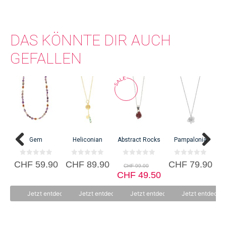
DAS KÖNNTE DIR AUCH
GEFALLEN
C
Gem
Heliconian
Abstract Rocks
Pampalonia
0
0
0
0
Ursprünglicher
CHF
59.90
CHF
89.90
CHF
79.90
CHF
99.00
v
v
v
v
Preis
Aktueller
o
o
CHF
o
49.50
o
n
n
n
n
war:
Preis
5
5
5
5
CHF 99.00
ist:
Jetzt entdecken
Jetzt entdecken
Jetzt entdecken
Jetzt entdecke
CHF 49.50.