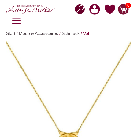
Zum
0
Inhalt
springen
MENÜ
Start
/
Mode & Accessoires
/
Schmuck
/ Vol