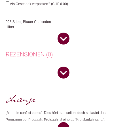
Drops
Als Geschenk verpacken? (
CHF
6.00
)
Large
Menge
925 Silber, Blauer Chalcedon
silber
Handgefertigtes Schmuckstück aus Indien. Jedes Stück befähigt die
Kunsthandwerkerinnen, für sich und ihre Familie zu sorgen.
Herkunft: Schweiz
REZENSIONEN (0)
Produktion: Indien
Artikelnummer: 112416.03
Kategorien:
Mode & Accessoires
,
Schmuck
,
Ohrringe
Es gibt noch keine Rezensionen.
Weitere Produkte shoppen, die diesem Changemaker Kriterium
Nur angemeldete Kunden, die dieses Produkt gekauft haben,
entsprechen:
dürfen eine Rezension abgeben.
„Made in conflict zones“: Dies hört man selten, doch so lautet das
Dieses Produkt weiterempfehlen:
Programm bei Protsaah. Protsaah ist eine auf Kreislaufwirtschaft
ausgerichtete, ethische Lifestyle-Marke. Die in Zürich entworfenen