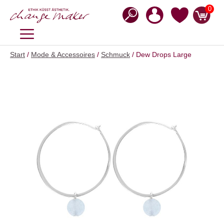
Zum
0
Inhalt
springen
MENÜ
Start
/
Mode & Accessoires
/
Schmuck
/ Dew Drops Large