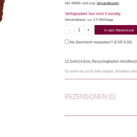
inkl. MWSt. und zzgl.
Versandkosten
Verfügbarkeit: Nur noch 5 vorrätig
Versanddauer: ca. 4-5 Werktage
-
+
In den Warenkorb
Crysalus
Butterfly
Als Geschenk verpacken? (
CHF
6.00
)
Menge
12.5x4x14.6cm, Recyclingkarton mit pflanz
So klein sie auch sein mögen, Insekten si
besonders, dass sie jetzt auch bei dir zu H
Mustern, auf Recyclingkarton mit pflanzlic
auch die Welt ein bisschen schön. 3D-Obje
REZENSIONEN (0)
Herkunft: Niederlande
Produktion: China
Artikelnummer: 111957.07
Es gibt noch keine Rezensionen.
Kategorien:
Wohnen
,
Deko
Nur angemeldete Kunden, die dieses
Weitere Produkte shoppen, die diesem Cha