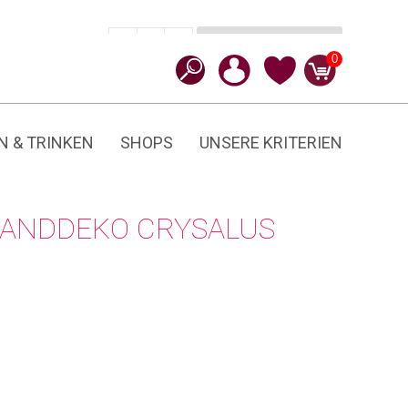
In den Warenkorb
CHF
14.90
-
+
Crysalus
0
Butterfly
Menge
N & TRINKEN
SHOPS
UNSERE KRITERIEN
WANDDEKO CRYSALUS