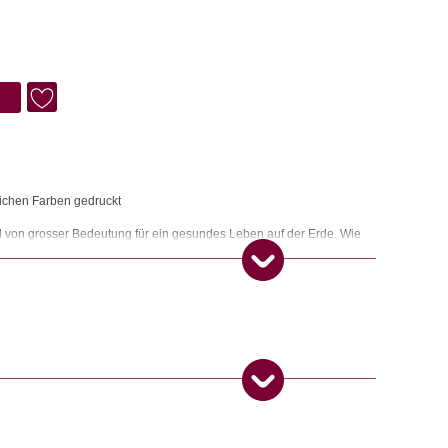
lichen Farben gedruckt
nd von grosser Bedeutung für ein gesundes Leben auf der Erde. Wie
ause ihre Geschichte erzählen! Herrlich bunt mit klaren graphischen
hen Druckfarben gedruckt. So machst du sowohl dein Haus und als
kt zum Zusammenbauen, wird flach verpackt geliefert.
 Produkt gekauft haben, dürfen eine Rezension abgeben.
ngemaker Kriterium entsprechen: