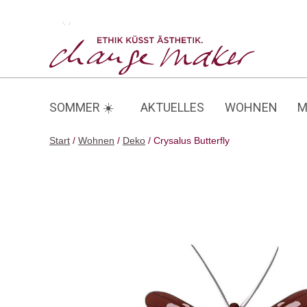
Zum
Inhalt
Crysalus Butterfly
springen
SOMMER ☀️
AKTUELLES
WOHNEN
M
Start
/
Wohnen
/
Deko
/ Crysalus Butterfly