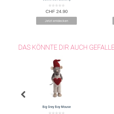
0
CHF
24.90
v
o
n
Jetzt entdecken
5
DAS KÖNNTE DIR AUCH GEFALL
Big Grey Boy Mouse