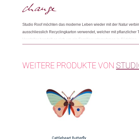
Studio Roof möchten das moderne Leben wieder mit der Natur verbi
ausschliesslich Recyclingkarton verwendet, welcher mit pflanzlicher T
Hersteller handelt es sich um ein Familienunternehmen in Südchina, 
10 Jahren zusammenarbeitet. Studio Roof unterstützt die NGO Karm 
benachteiligten Kindern und Jugendlichen Unterkunft bietet und ihnen 
WEITERE PRODUKTE VON
STUDI
Cattleheart Butterfly