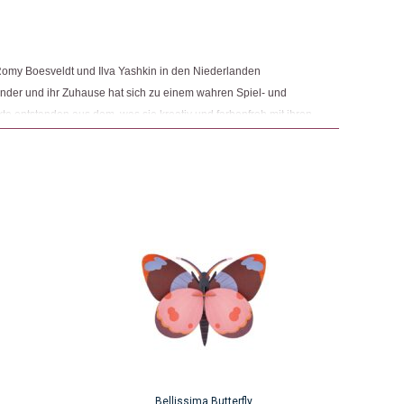
omy Boesveldt und Ilva Yashkin in den Niederlanden
nder und ihr Zuhause hat sich zu einem wahren Spiel- und
ukte entstanden aus dem, was sie kreativ und farbenfroh mit ihren
 in ihrer Überzeugung bestärkt, dass Fantasie und Spielfreude
sondern ein Schlüsselelement sind, das jeden Aspekt des Lebens
Bellissima Butterfly