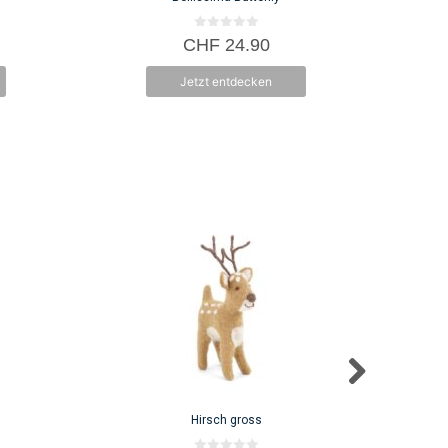
0
CHF
24.90
v
o
n
Jetzt entdecken
5
Hirsch gross