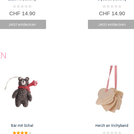
0
0
CHF
14.90
CHF
14.90
v
v
o
o
n
n
Jetzt entdecken
Jetzt entdecken
5
5
EN
Bär mit Schal
Herzli an Vichyband