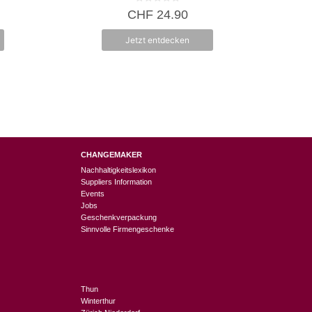
0
CHF
24.90
v
o
n
Jetzt entdecken
5
CHANGEMAKER
Nachhaltigkeitslexikon
Suppliers Information
Events
Jobs
Geschenkverpackung
Sinnvolle Firmengeschenke
Thun
Winterthur