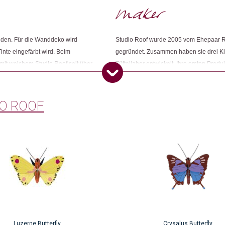
Dieses Produkt weiterempfehlen:
nden. Für die Wanddeko wird
Studio Roof wurde 2005 vom Ehepaar R
inte eingefärbt wird. Beim
gegründet. Zusammen haben sie drei Ki
mit welchem Studio Roof seit über
Tüftellabor entwickelt. Ihre ersten Prod
Marg in Indien, welche
Kindern gestalteten. Das hat die Beiden
hilft, selbstständig zu werden.
nicht nur mit der Kindheit verbunden, 
mit Freude erfüllt, in jedem Alter.
O ROOF
Luzerne Butterfly
Crysalus Butterfly