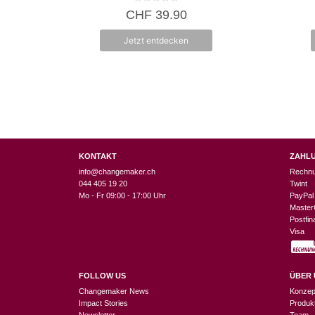
0
CHF
39.90
v
o
n
Jetzt entdecken
5
KONTAKT
ZAHL
info@changemaker.ch
Rechn
044 405 19 20
Twint
Mo - Fr 09:00 - 17:00 Uhr
PayPal
Master
Postfi
Visa
FOLLOW US
ÜBER 
Changemaker News
Konzep
Impact Stories
Produk