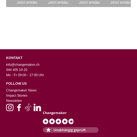
CHF 130.00
ist:
Jetzt entdecken
Jetzt entdecken
Jetzt entdecken
Jetzt entdecke
CHF 65.00.
KONTAKT
info@changemaker.ch
044 405 19 20
Mo - Fr 09:00 - 17:00 Uhr
FOLLOW US
Changemaker News
Impact Stories
Newsletter
Changemaker
Unabhängig geprüft