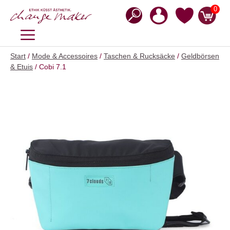
Zum
0
Inhalt
springen
MENÜ
Start
/
Mode & Accessoires
/
Taschen & Rucksäcke
/
Geldbörsen
& Etuis
/ Cobi 7.1