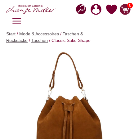
Zum
0
Inhalt
springen
MENÜ
Start
/
Mode & Accessoires
/
Taschen &
Rucksäcke
/
Taschen
/ Classic Saku Shape