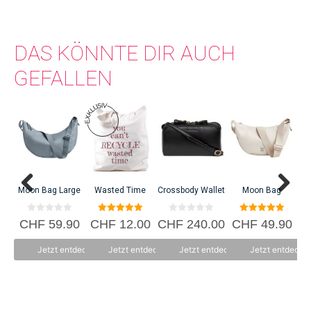
DAS KÖNNTE DIR AUCH
GEFALLEN
Mi
C
Moon Bag Large
Wasted Time
Crossbody Wallet
Moon Bag
0
5.00
0
5.00
CHF
59.90
CHF
12.00
CHF
240.00
CHF
49.90
v
von 5
v
von 5
o
o
n
n
Jetzt entdecken
Jetzt entdecken
Jetzt entdecken
Jetzt entdecke
5
5