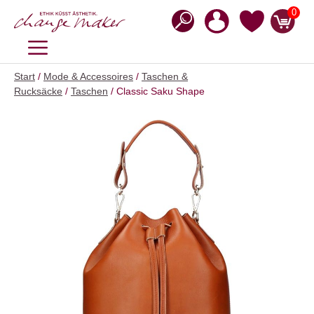
Zum
0
Inhalt
springen
MENÜ
Start
/
Mode & Accessoires
/
Taschen &
Rucksäcke
/
Taschen
/ Classic Saku Shape