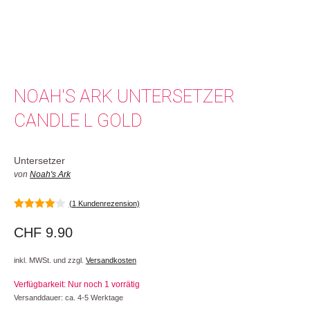
NOAH'S ARK UNTERSETZER
CANDLE L GOLD
Untersetzer
von
Noah's Ark
(
1
Kundenrezension)
4.00
von
5
CHF
9.90
inkl. MWSt. und zzgl.
Versandkosten
Verfügbarkeit: Nur noch 1 vorrätig
Versanddauer: ca. 4-5 Werktage