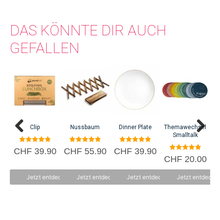
tragen. Ausserdem setzt sich Noah's Ark gezielt gegen Kinderarbeit und
Genderdiskriminierung ein.
DAS KÖNNTE DIR AUCH
GEFALLEN
C
Clip
Nussbaum
Dinner Plate
Themawechsel
Smalltalk
5.00
5.00
5.00
CHF
39.90
CHF
55.90
CHF
39.90
von 5
von 5
von 5
5.00
CHF
20.00
von 5
Jetzt entdecken
Jetzt entdecken
Jetzt entdecken
Jetzt entdecke