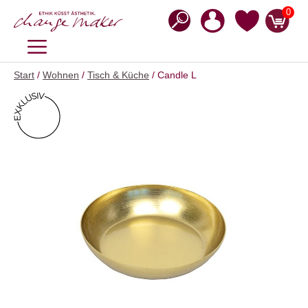
Zum
0
Inhalt
springen
MENÜ
Start
/
Wohnen
/
Tisch & Küche
/ Candle L