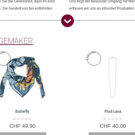
Dieses Produkt weiterempfehlen:
Sie die Gewissheit, dass es eine
Uns liegt der bewusste Umgang mit Me
. Sie handelt von fair entlöhnten
erfreuen wir uns an stilvollen Produkten
egenüber der Natur ernst nehmen.
wieder: Unter einem Dach vereinen wir 
ness und ihr grünes Gewissen
Konsumbewusstseins nach mehr Sinn und
Öko entsprechen. Wir sind Changemake
GEMAKER
Butterfly
Fluid Lava
0
0
CHF
49.90
CHF
40.00
v
v
o
o
n
n