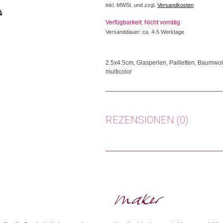
inkl. MWSt. und zzgl.
Versandkosten
war:
ist:
Verfügbarkeit: Nicht vorrätig
CHF 19.90
CHF 9.95.
Versanddauer: ca. 4-5 Werktage
2.5x4.5cm, Glasperlen, Pailletten, Baumwol
multicolor
Unser Produzent Tara Projects unterstützt
damit diese ihre Produkte unter menschen
Weltmarkt verkaufen können. Ausserdem setz
REZENSIONEN (0)
Herkunft: Schweiz
Produktion: Indien
Artikelnummer: 111693.02
Es gibt noch keine Rezensionen.
Kategorien:
Mode & Accessoires
,
Schmuck
Nur angemeldete Kunden, die dieses
Weitere Produkte shoppen, die diesem Cha