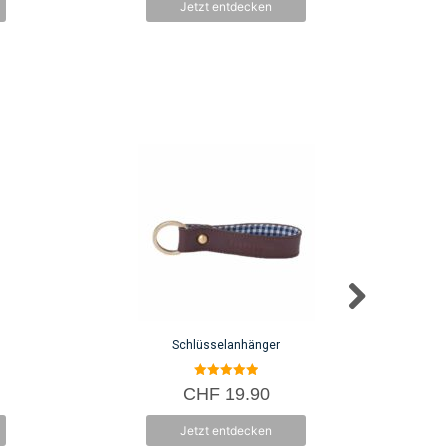
Jetzt entdecken
5
Schlüsselanhänger
5.00
CHF
19.90
von 5
Jetzt entdecken