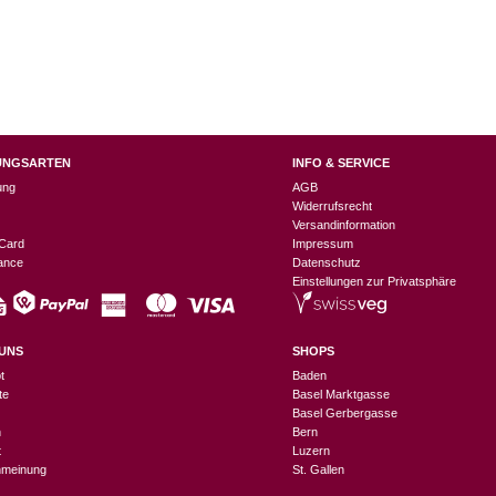
UNGSARTEN
INFO & SERVICE
ung
AGB
Widerrufsrecht
Versandinformation
Card
Impressum
nance
Datenschutz
Einstellungen zur Privatsphäre
UNS
SHOPS
t
Baden
te
Basel Marktgasse
Basel Gerbergasse
n
Bern
t
Luzern
meinung
St. Gallen