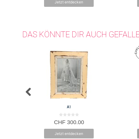
Jetzt entdecken
5
DAS KÖNNTE DIR AUCH GEFALL
A1
0
CHF
300.00
v
o
n
Jetzt entdecken
5