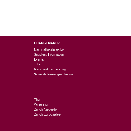
CHANGEMAKER
Nachhaltigkeitslexikon
Suppliers Information
Events
Jobs
Geschenkverpackung
Sinnvolle Firmengeschenke
Thun
Winterthur
Zürich Niederdorf
Zürich Europaallee