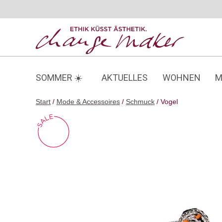
Zum
Inhalt
springen
SOMMER ☀️
AKTUELLES
WOHNEN
M
Start
/
Mode & Accessoires
/
Schmuck
/ Vogel