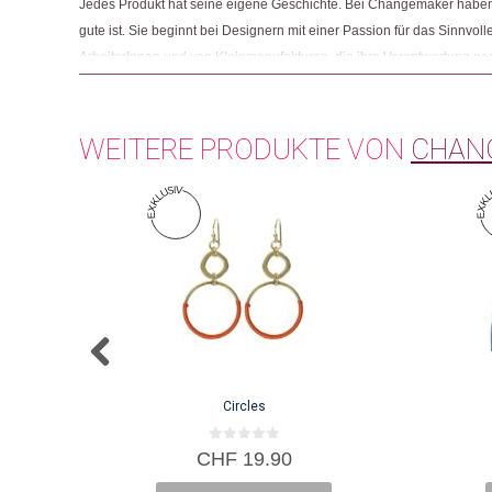
Jedes Produkt hat seine eigene Geschichte. Bei Changemaker haben 
gute ist. Sie beginnt bei Designern mit einer Passion für das Sinnvolle
ArbeiterInnen und von Kleinmanufakturen, die ihre Verantwortung g
Und sie endet mit Menschen wie Ihnen, die beim Einkaufen auf Fair
achten.
WEITERE PRODUKTE VON
CHAN
Circles
0
CHF
19.90
v
o
n