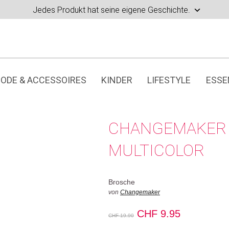
Jedes Produkt hat seine eigene Geschichte.
ODE & ACCESSOIRES
KINDER
LIFESTYLE
ESSE
CHANGEMAKER 
MULTICOLOR
Brosche
von
Changemaker
Ursprünglicher
Aktueller
CHF
9.95
CHF
19.90
Preis
Preis