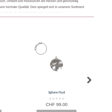
nsch, Umwelt und Ressourcen am Herzen und gleichzeitig
 von höchster Qualität. Dies spiegelt sich in unserem Sortiment
Angebote, die dem Bedürfnis des veränderten
 Nachhaltigkeit sowie der Modernisierung von Fair Trade und
r.
Sphere Fluid
0
CHF
99.00
v
o
n