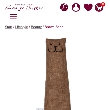
Zum
0
Inhalt
springen
MENÜ
Start
/
Lifestyle
/
Beauty
/ Brown Bear