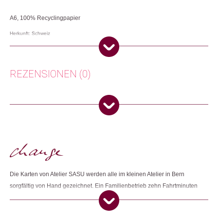
A6, 100% Recyclingpapier
Herkunft: Schweiz
Produktion: Schweiz
Artikelnummer: 111591.04
Kategorien:
Karten
,
Lifestyle
,
Papeterie & Büro
REZENSIONEN (0)
Weitere Produkte shoppen, die diesem Changemaker Kriterium
entsprechen:
Es gibt noch keine Rezensionen.
Nur angemeldete Kunden, die dieses Produkt gekauft haben,
dürfen eine Rezension abgeben.
Dieses Produkt weiterempfehlen:
Die Karten von Atelier SASU werden alle im kleinen Atelier in Bern
sorgfältig von Hand gezeichnet. Ein Familienbetrieb zehn Fahrtminuten
weiter druckt die Karten und Anhänger auf zertifiziertes Recyclingpapier.
Für den Druck werden Druckfarben auf pflanzlicher Basis verwendet und