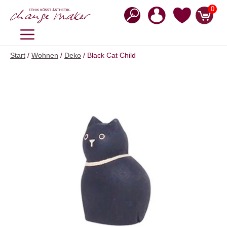
Zum
0
Inhalt
springen
MENÜ
Start
/
Wohnen
/
Deko
/ Black Cat Child