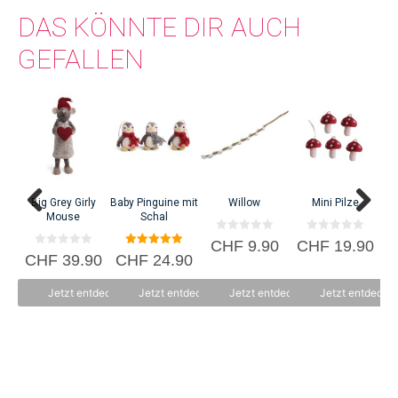
DAS KÖNNTE DIR AUCH
GEFALLEN
C
Big Grey Girly
Baby Pinguine mit
Willow
Mini Pilze
Mouse
Schal
0
0
CHF
9.90
CHF
19.90
v
v
0
5.00
CHF
39.90
CHF
24.90
o
o
v
von 5
n
n
o
5
5
n
Jetzt entdecken
Jetzt entdecken
Jetzt entdecken
Jetzt entdecke
5