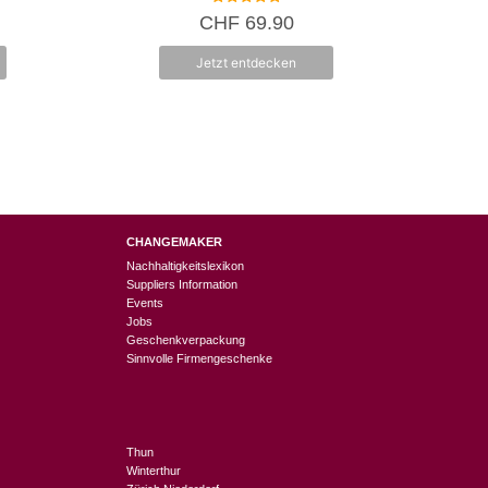
5.00
CHF
69.90
von 5
Jetzt entdecken
CHANGEMAKER
Nachhaltigkeitslexikon
Suppliers Information
Events
Jobs
Geschenkverpackung
Sinnvolle Firmengeschenke
Thun
Winterthur