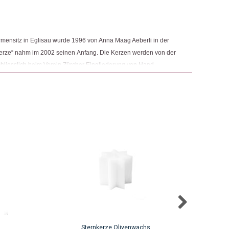
ensitz in Eglisau wurde 1996 von Anna Maag Aeberli in der
kerze“ nahm im 2002 seinen Anfang. Die Kerzen werden von der
chliesslich beim Verein Zürcher Eingliederung von Hand
ner leichteren bis mittleren Beeinträchtigung Ausbildungen und
 Wirtschaftslebens an. Ein Teil des Verkaufspreises kommt einer
Sternkerze Olivenwachs