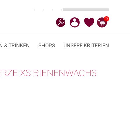
In den Warenkorb
CHF
14.90
-
+
Bienenwachs
0
Menge
N & TRINKEN
SHOPS
UNSERE KRITERIEN
ERZE XS BIENENWACHS