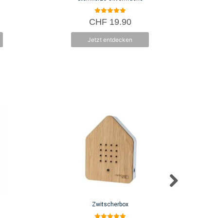
5.00
CHF
19.90
von 5
Jetzt entdecken
Zwitscherbox