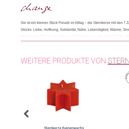
Sie ist ein kleines Stück Freude im Alltag – die Sternkerze mit den 7 
Glücks: Liebe, Hoffnung, Solidarität, Nähe, Lebendigkeit, Wärme, Si
bleiben die 7 Zacken bestehen und können so auch als natürliches Wi
Laterne“ strahlt dann ein schönes Licht und behagliche Wärme aus. D
Geschenk für seine Liebsten, aber auch für sich selbst!
WEITERE PRODUKTE VON
STER
Sternkerze Bienenwachs