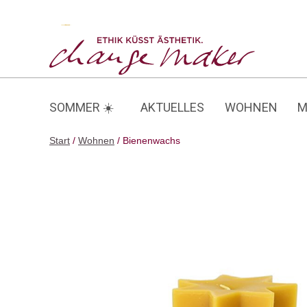
Zum
Inhalt
Bienenwachs
springen
SOMMER ☀️
AKTUELLES
WOHNEN
M
Start
/
Wohnen
/ Bienenwachs