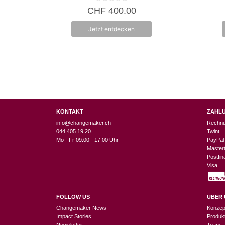
0
CHF
400.00
v
o
n
Jetzt entdecken
5
KONTAKT
ZAHL
info@changemaker.ch
Rechn
044 405 19 20
Twint
Mo - Fr 09:00 - 17:00 Uhr
PayPal
Master
Postfi
Visa
FOLLOW US
ÜBER 
Changemaker News
Konzep
Impact Stories
Produk