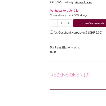
inkl. MWSt. und zzgl.
Versandkosten
Verfügbarkeit: Vorrätig
Versanddauer: ca. 4-5 Werktage
-
+
In den Warenkorb
Bienenwachs
Menge
Als Geschenk verpacken? (
CHF
6.00
)
5 x 7 cm, Bienenwachs
gelb
Die handgefertigte Sternkerze aus Bienenwa
andere jedoch auch für sich selbst. Aus 1
Herkunft: Schweiz
REZENSIONEN (0)
Produktion: Schweiz
Artikelnummer: 108486.04
Kategorien:
Weihnachtsdeko
,
Weihnachtsg
Es gibt noch keine Rezensionen.
Weitere Produkte shoppen, die diesem Cha
Nur angemeldete Kunden, die dieses