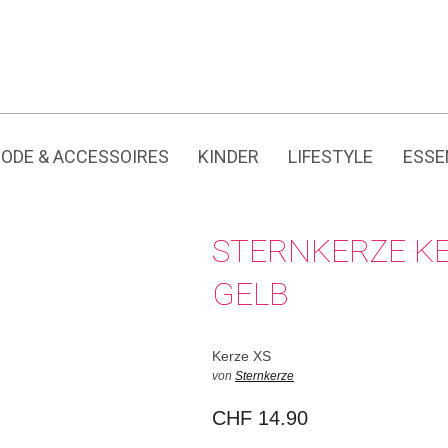
Jedes Produkt hat seine eigene Geschichte.
ODE & ACCESSOIRES
KINDER
LIFESTYLE
ESSE
STERNKERZE K
GELB
Kerze XS
von
Sternkerze
CHF
14.90