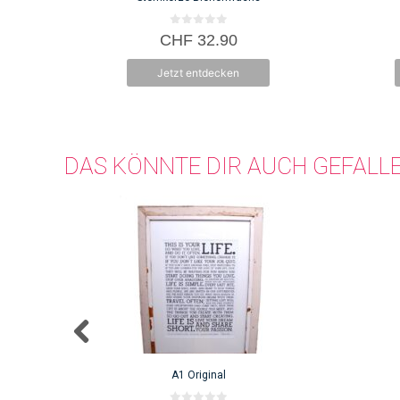
0
CHF
32.90
v
o
n
Jetzt entdecken
5
DAS KÖNNTE DIR AUCH GEFALL
A1 Original