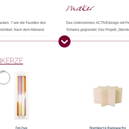
Dieses Produkt weiterempfehlen:
Zacken. 7 wie die Facetten des
Das Unternehmen ACTIVEdesign mit Firm
nnlichkeit. Nach dem Abbrand
Schweiz gegründet. Das Projekt „Stern
ndlicht fungieren, die „Kerzen-
Form bis zum fertigen Produkt fast auss
ie Sternkerze – ein ideales
gefertigt. Dieser bietet Menschen mit ei
Arbeitsstellen nahe an der Realität des
gemeinnützigen Organisation zugute.
NKERZE
Dip Dye
Sternkerze Rapswachs