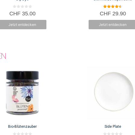
0
4.50
CHF
35.00
CHF
29.90
v
von 5
o
n
Jetzt entdecken
Jetzt entdecken
5
EN
Bio-Blütenzauber
Side Plate