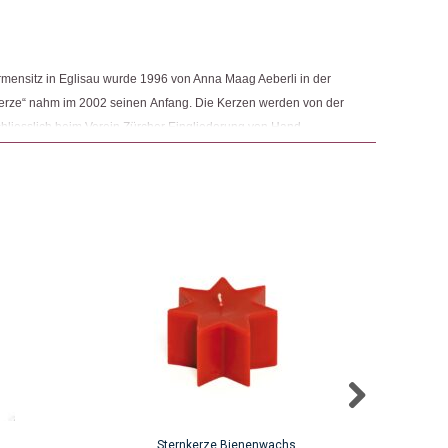
ensitz in Eglisau wurde 1996 von Anna Maag Aeberli in der
kerze“ nahm im 2002 seinen Anfang. Die Kerzen werden von der
chliesslich beim Verein Zürcher Eingliederung von Hand
ner leichteren bis mittleren Beeinträchtigung Ausbildungen und
 Wirtschaftslebens an. Ein Teil des Verkaufspreises kommt einer
Sternkerze Bienenwachs