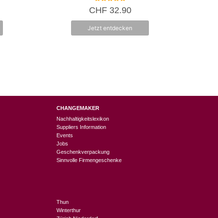
5.00
CHF
32.90
von 5
Jetzt entdecken
CHANGEMAKER
Nachhaltigkeitslexikon
Suppliers Information
Events
Jobs
Geschenkverpackung
Sinnvolle Firmengeschenke
Thun
Winterthur