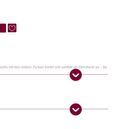
chs mit den sieben Zacken bietet sich perfekt als Geschenk an – für
00% reinem Bienenwachs.
n
ngemaker Kriterium entsprechen:
 Produkt gekauft haben, dürfen eine Rezension abgeben.