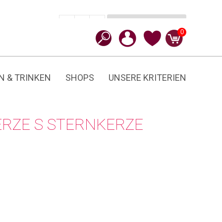
In den Warenkorb
CHF
21.90
-
+
Sternkerze
0
Bienenwachs
Menge
N & TRINKEN
SHOPS
UNSERE KRITERIEN
RZE S STERNKERZE