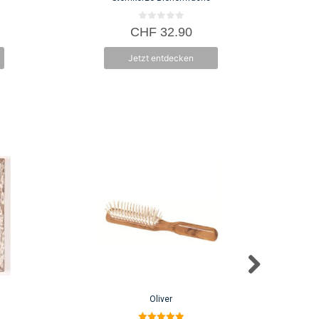
0
CHF
32.90
v
o
n
Jetzt entdecken
5
Oliver