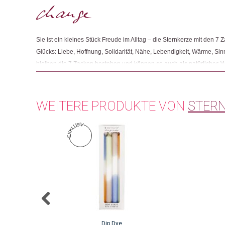
Sie ist ein kleines Stück Freude im Alltag – die Sternkerze mit den 7 
Glücks: Liebe, Hoffnung, Solidarität, Nähe, Lebendigkeit, Wärme, Si
bleiben die 7 Zacken bestehen und können so auch als natürliches Wi
Laterne“ strahlt dann ein schönes Licht und behagliche Wärme aus. D
Geschenk für seine Liebsten, aber auch für sich selbst!
WEITERE PRODUKTE VON
STER
Dip Dye