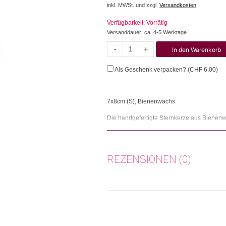
inkl. MWSt. und zzgl.
Versandkosten
Verfügbarkeit: Vorrätig
Versanddauer: ca. 4-5 Werktage
-
+
In den Warenkorb
Sternkerze
Bienenwachs
Als Geschenk verpacken? (
CHF
6.00
)
Menge
7x8cm (S), Bienenwachs
Die handgefertigte Sternkerze aus Bienenwa
andere jedoch auch für sich selbst. Aus 1
Herkunft: Schweiz
Produktion: Schweiz
REZENSIONEN (0)
Artikelnummer: 109153.01
Kategorien:
Weihnachtsgeschenke
,
Wohne
Es gibt noch keine Rezensionen.
Weitere Produkte shoppen, die diesem Cha
Nur angemeldete Kunden, die dieses