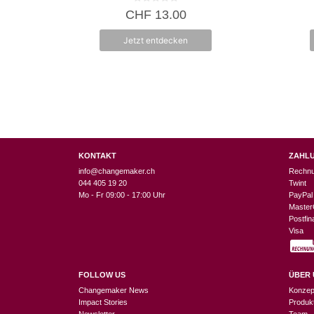
0
CHF
13.00
v
o
n
Jetzt entdecken
5
KONTAKT
ZAHL
info@changemaker.ch
Rechn
044 405 19 20
Twint
Mo - Fr 09:00 - 17:00 Uhr
PayPal
Master
Postfi
Visa
FOLLOW US
ÜBER 
Changemaker News
Konzep
Impact Stories
Produk