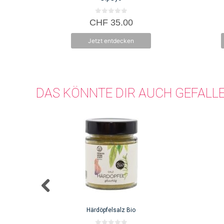
0
CHF
35.00
v
o
n
Jetzt entdecken
5
DAS KÖNNTE DIR AUCH GEFALL
Härdöpfelsalz Bio