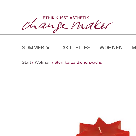
Zum
Inhalt
Sternkerze Bienenwachs
springen
SOMMER ☀️
AKTUELLES
WOHNEN
M
Start
/
Wohnen
/ Sternkerze Bienenwachs