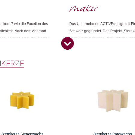
Dieses Produkt weiterempfehlen:
Zacken. 7 wie die Facetten des
Das Unternehmen ACTIVEdesign mit Firm
nnlichkeit. Nach dem Abbrand
Schweiz gegründet. Das Projekt „Stern
ndlicht fungieren, die „Kerzen-
Form bis zum fertigen Produkt fast auss
ie Sternkerze – ein ideales
gefertigt. Dieser bietet Menschen mit ei
Arbeitsstellen nahe an der Realität des
gemeinnützigen Organisation zugute.
NKERZE
Sternkerze Bienenwachs
Sternkerze Rapswachs