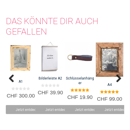
einer gemeinnützigen Organisation zugute.
DAS KÖNNTE DIR AUCH
GEFALLEN
Bi
C
Bilderleiste A2
Schlüsselanhäng
A1
er
A4
0
CHF
39.90
0
v
CHF
300.00
5.00
CHF
19.90
5.00
v
o
CHF
99.00
von 5
von 5
o
n
n
5
5
Jetzt entdecken
Jetzt entdecken
Jetzt entdecken
Jetzt entdecke