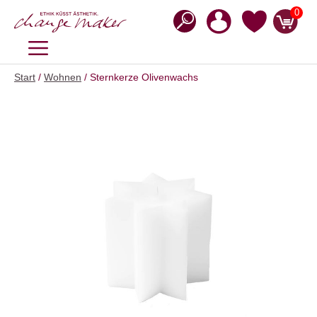
Zum
0
Inhalt
springen
MENÜ
Start
/
Wohnen
/ Sternkerze Olivenwachs