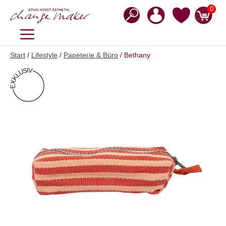
Zum
0
Inhalt
springen
MENÜ
Start
/
Lifestyle
/
Papeterie & Büro
/ Bethany