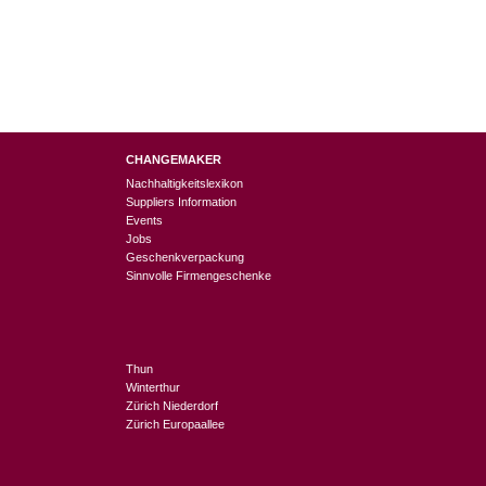
CHANGEMAKER
Nachhaltigkeitslexikon
Suppliers Information
Events
Jobs
Geschenkverpackung
Sinnvolle Firmengeschenke
Thun
Winterthur
Zürich Niederdorf
Zürich Europaallee