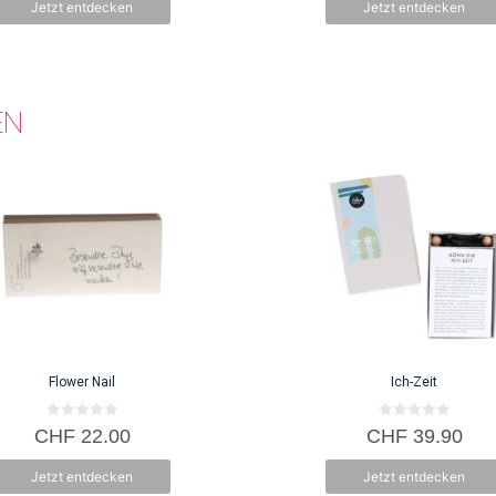
Jetzt entdecken
Jetzt entdecken
5
EN
Flower Nail
Ich-Zeit
0
0
CHF
22.00
CHF
39.90
v
v
o
o
n
n
Jetzt entdecken
Jetzt entdecken
5
5