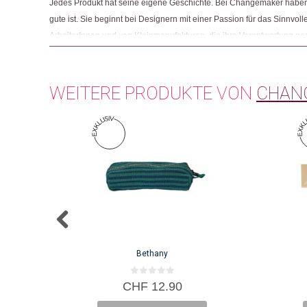
Jedes Produkt hat seine eigene Geschichte. Bei Changemaker haben 
gute ist. Sie beginnt bei Designern mit einer Passion für das Sinnvolle
ArbeiterInnen und von Kleinmanufakturen, die ihre Verantwortung g
Und sie endet mit Menschen wie Ihnen, die beim Einkaufen auf Fair
achten.
WEITERE PRODUKTE VON
CHAN
Bethany
0
CHF
12.90
v
o
n