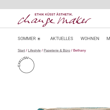
Zum
Inhalt
springen
SOMMER ☀️
AKTUELLES
WOHNEN
M
Start
/
Lifestyle
/
Papeterie & Büro
/ Bethany