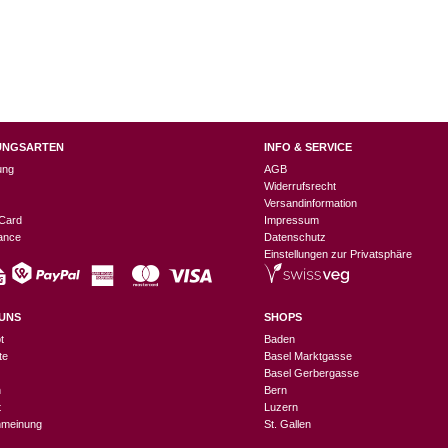
UNGSARTEN
INFO & SERVICE
ung
AGB
Widerrufsrecht
Versandinformation
Card
Impressum
nance
Datenschutz
Einstellungen zur Privatsphäre
UNS
SHOPS
t
Baden
te
Basel Marktgasse
Basel Gerbergasse
n
Bern
t
Luzern
meinung
St. Gallen