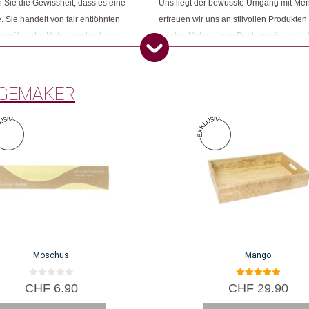
Sie die Gewissheit, dass es eine
Uns liegt der bewusste Umgang mit Me
Dieses Produkt weiterempfehlen:
. Sie handelt von fair entlöhnten
erfreuen wir uns an stilvollen Produkten
egenüber der Natur ernst nehmen.
wieder: Unter einem Dach vereinen wir 
ness und ihr grünes Gewissen
Konsumbewusstseins nach mehr Sinn und
Öko entsprechen. Wir sind Changemake
GEMAKER
Moschus
Mango
0
5.00
CHF
6.90
CHF
29.90
v
von 5
o
n