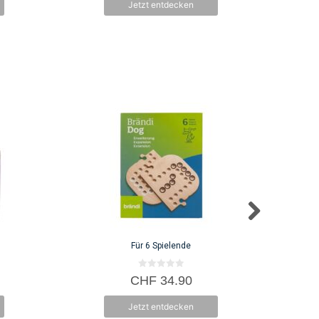
Jetzt entdecken
5
Für 6 Spielende
0
CHF
34.90
v
o
n
Jetzt entdecken
5