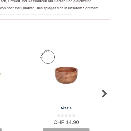
nsch, Umwelt und Ressourcen am Herzen und gleichzeitig
 von höchster Qualität. Dies spiegelt sich in unserem Sortiment
Angebote, die dem Bedürfnis des veränderten
 Nachhaltigkeit sowie der Modernisierung von Fair Trade und
r.
Akazie
0
CHF
14.90
v
o
n