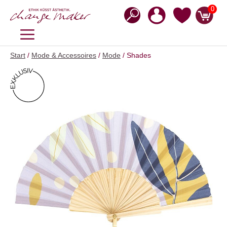
Zum
0
Inhalt
springen
MENÜ
Start
/
Mode & Accessoires
/
Mode
/ Shades