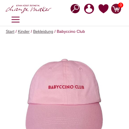
Zum
0
Inhalt
springen
MENÜ
Start
/
Kinder
/
Bekleidung
/ Babyccino Club