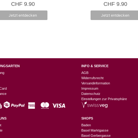
Produktseite
4.67
0
CHF
9.90
CHF
9.90
von 5
v
gewählt
o
n
werden
Jetzt entdecken
Jetzt entdecken
5
UNGSARTEN
INFO & SERVICE
ung
AGB
Widerrufsrecht
Versandinformation
Card
Impressum
nance
Datenschutz
Einstellungen zur Privatsphäre
UNS
SHOPS
t
Baden
te
Basel Marktgasse
Basel Gerbergasse