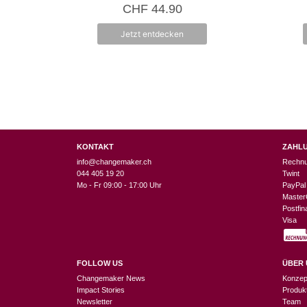
0
CHF
44.90
v
o
n
Jetzt entdecken
5
KONTAKT
ZAHL
info@changemaker.ch
Rechn
044 405 19 20
Twint
Mo - Fr 09:00 - 17:00 Uhr
PayPal
Master
Postfi
Visa
FOLLOW US
ÜBER 
Changemaker News
Konzep
Impact Stories
Produk
Newsletter
Team