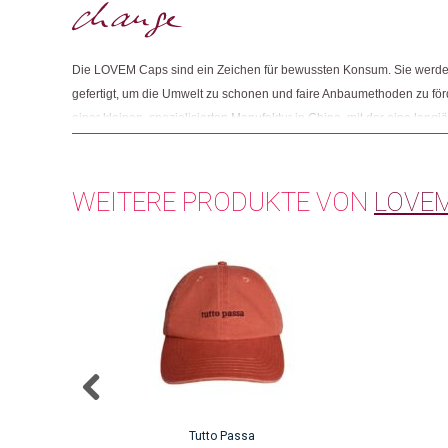
Die LOVEM Caps sind ein Zeichen für bewussten Konsum. Sie werden 
gefertigt, um die Umwelt zu schonen und faire Anbaumethoden zu förde
einer kleinen, spezialisierten Manufaktur in China, mit der eine langj
faire Arbeitsbedingungen garantiert sind. Statt Massenproduktion se
bedarfsgerechte Herstellung, um Ressourcen zu schonen und Über
arbeitet mit der Stiftung Züriwerk zusammen. Diese Stiftung ermöglicht
WEITERE PRODUKTE VON
LOVE
Teilhabe von Menschen mit kognitiven Beeinträchtigungen.
Tutto Passa