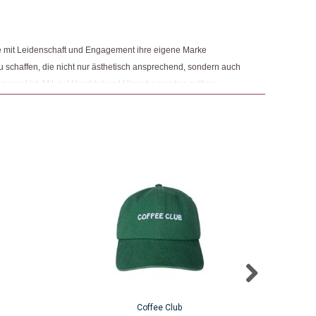
e mit Leidenschaft und Engagement ihre eigene Marke
zu schaffen, die nicht nur ästhetisch ansprechend, sondern auch
wusst ist. Mit viel Herzblut und Hingabe werden zeitlose
hhaltigkeit vereinen. LOVEM steht für lebensfrohe, einzigartige
nrichtung das gewisse Etwas verleihen.
Coffee Club