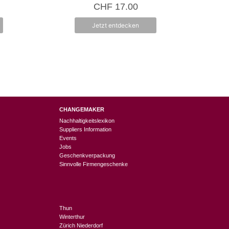
Produktseit
0
CHF
17.00
v
gewählt
o
n
werden
Jetzt entdecken
5
CHANGEMAKER
Nachhaltigkeitslexikon
Suppliers Information
Events
Jobs
Geschenkverpackung
Sinnvolle Firmengeschenke
Thun
Winterthur
Zürich Niederdorf