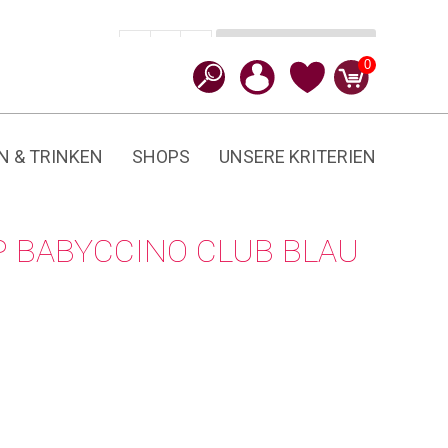
In den Warenkorb
CHF
44.90
-
+
Babyccino
0
Club
Menge
N & TRINKEN
SHOPS
UNSERE KRITERIEN
P BABYCCINO CLUB BLAU