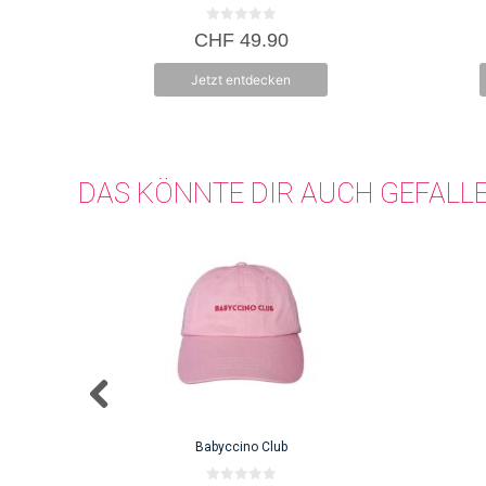
0
CHF
49.90
v
o
n
Jetzt entdecken
5
DAS KÖNNTE DIR AUCH GEFALL
Babyccino Club