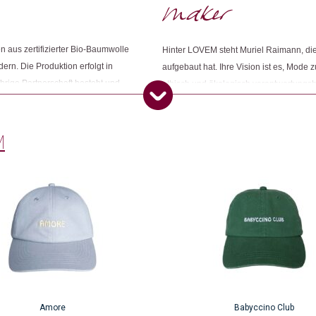
Dieses Produkt weiterempfehlen:
aus zertifizierter Bio-Baumwolle
Hinter LOVEM steht Muriel Raimann, di
rn. Die Produktion erfolgt in
aufgebaut hat. Ihre Vision ist es, Mode 
ährige Partnerschaft besteht und
ethisch und ökologisch verantwortungsbe
tzt das Unternehmen auf
Designs entworfen, die Qualität und Nac
produktion zu vermeiden. LOVEM
Designs, die jedem Outfit oder jeder Ei
 die soziale und wirtschaftliche
M
Amore
Babyccino Club