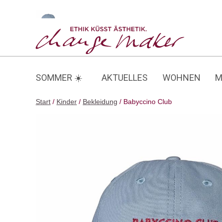
Zum
Inhalt
Babyccino Club
springen
SOMMER ☀️
AKTUELLES
WOHNEN
M
Start
/
Kinder
/
Bekleidung
/ Babyccino Club