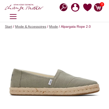
Zum
0
Inhalt
springen
MENÜ
Start
/
Mode & Accessoires
/
Mode
/ Alpargata Rope 2.0