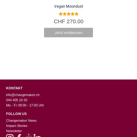
auf
Vegan Moondust
der
Pro
5.00
CHF
270.00
von 5
gew
we
Jetzt entdecken
KONTAKT
info@changemaker.ch
044 405 19 20
Mo - Fr 09:00 - 17:00 Uhr
FOLLOW US
Changemaker News
Impact Stories
Newsletter