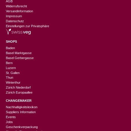
AGB
Widerrufsrecht
Versandinformation
Impressum
Datenschutz
Einstellungen zur Privatsphäre
SHOPS
Baden
Basel Marktgasse
Basel Gerbergasse
Bern
Luzern
St. Gallen
Thun
Winterthur
Zürich Niederdorf
Zürich Europaallee
CHANGEMAKER
Nachhaltigkeitslexikon
Suppliers Information
Events
Jobs
Geschenkverpackung