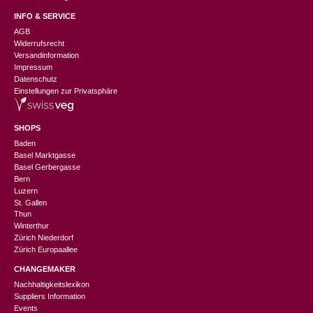
INFO & SERVICE
AGB
Widerrufsrecht
Versandinformation
Impressum
Datenschutz
Einstellungen zur Privatsphäre
SHOPS
Baden
Basel Marktgasse
Basel Gerbergasse
Bern
Luzern
St. Gallen
Thun
Winterthur
Zürich Niederdorf
Zürich Europaallee
CHANGEMAKER
Nachhaltigkeitslexikon
CHF
170.00
Suppliers Information
Events