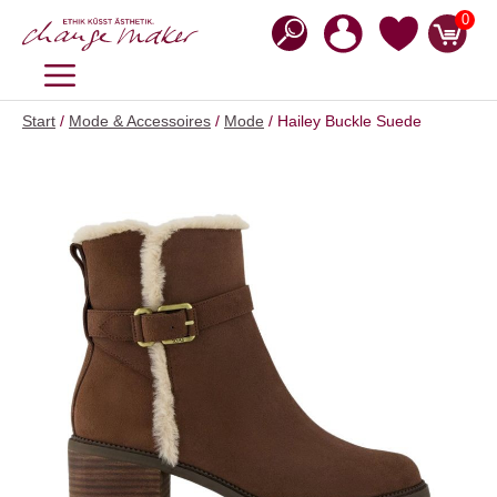
Zum
0
Inhalt
springen
MENÜ
Start
/
Mode & Accessoires
/
Mode
/ Hailey Buckle Suede