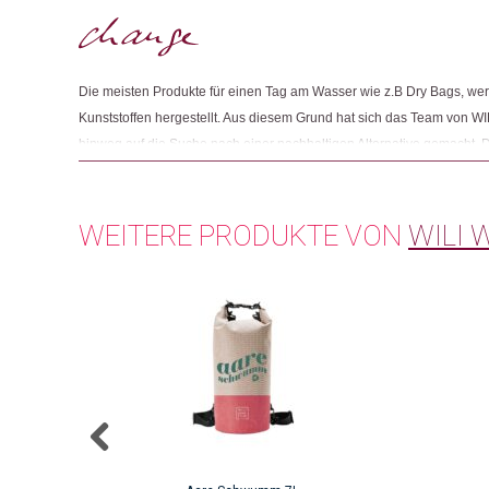
Die meisten Produkte für einen Tag am Wasser wie z.B Dry Bags, w
Kunststoffen hergestellt. Aus diesem Grund hat sich das Team von W
hinweg auf die Suche nach einer nachhaltigen Alternative gemacht. D
wiederverwendbaren Materialien arbeiten zu können. Fündig wurden 
den Stoff für Dry Bags aus recycelten PET Flaschen herstellt. Die Mes
Nachhaltigkeit muss zukünftig zu einem Standard werden.
WEITERE PRODUKTE VON
WILI W