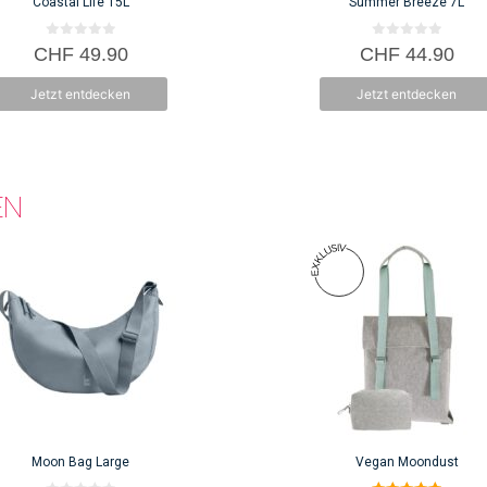
Coastal Life 15L
Summer Breeze 7L
0
0
CHF
49.90
CHF
44.90
v
v
o
o
n
n
Jetzt entdecken
Jetzt entdecken
5
5
EN
Moon Bag Large
Vegan Moondust