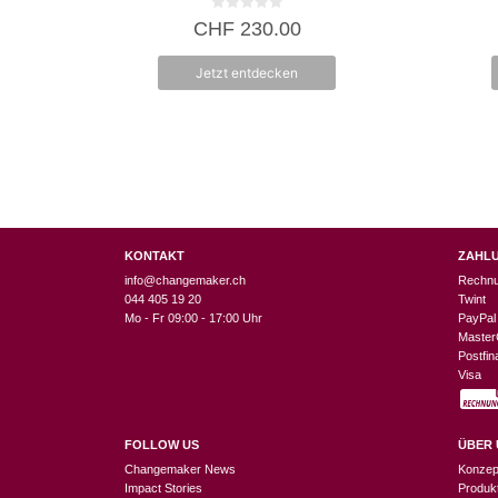
0
CHF
230.00
v
o
n
Jetzt entdecken
5
KONTAKT
ZAHL
info@changemaker.ch
Rechn
044 405 19 20
Twint
Mo - Fr 09:00 - 17:00 Uhr
PayPal
Master
Postfi
Visa
FOLLOW US
ÜBER 
Changemaker News
Konzep
Impact Stories
Produk