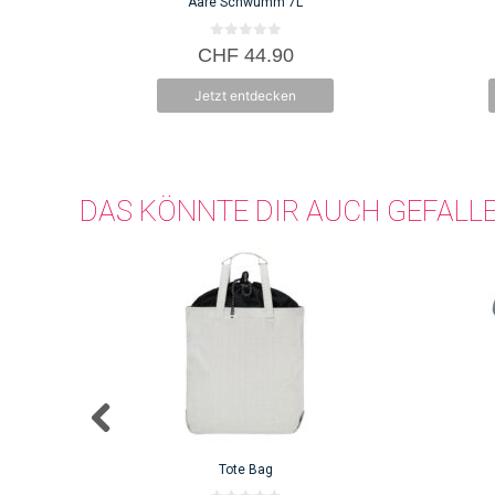
Aare Schwumm 7L
0
CHF
44.90
v
o
n
Jetzt entdecken
5
DAS KÖNNTE DIR AUCH GEFALL
Tote Bag