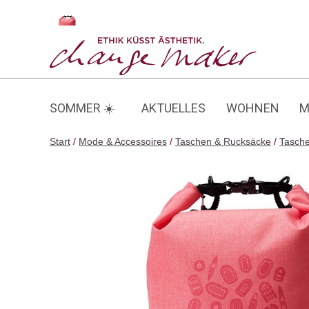
Zum
Inhalt
Aare Böötle 20L
springen
SOMMER ☀️
AKTUELLES
WOHNEN
M
Start
/
Mode & Accessoires
/
Taschen & Rucksäcke
/
Tasch