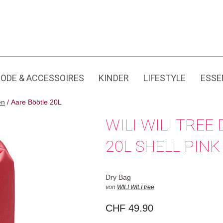
Jedes Produkt hat seine eigene Geschichte.
ODE & ACCESSOIRES
KINDER
LIFESTYLE
ESSE
en
/ Aare Böötle 20L
WILI WILI TREE
20L SHELL PINK
Dry Bag
von
WILI WILI tree
CHF
49.90