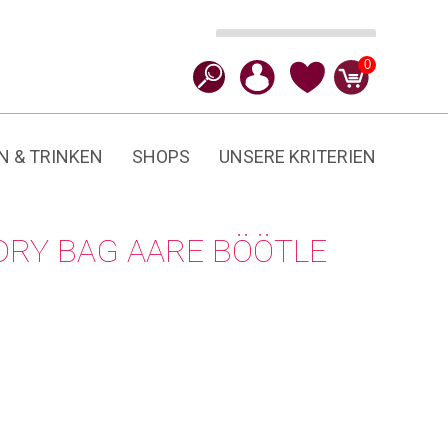
In den Warenkorb
CHF
49.90
Aare
0
Böötle
20L
Menge
N & TRINKEN
SHOPS
UNSERE KRITERIEN
 DRY BAG AARE BÖÖTLE