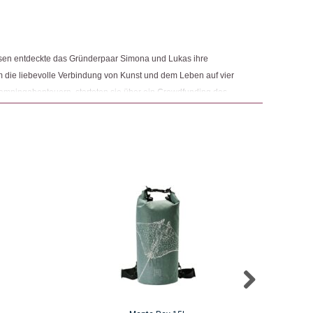
ngemaker Kriterium entsprechen:
eisen entdeckte das Gründerpaar Simona und Lukas ihre
um die liebevolle Verbindung von Kunst und dem Leben auf vier
ampingabenteuern, starteten sie über ein Crowdfunding das
 Dabei geht es darum, die erlebten Erinnerungen und
LI WILI TREE® kommt aus dem Hause Stay Wild GmbH. Unter
rke SWISS WOOD MAPS®.