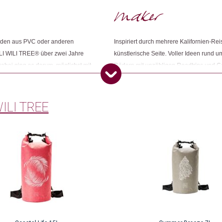
Weitere Produkte shoppen, die diesem Cha
erden aus PVC oder anderen
Inspiriert durch mehrere Kalifornien-R
ILI WILI TREE® über zwei Jahre
künstlerische Seite. Voller Ideen rund 
abei ging es darum, möglichst mit
Rädern mit unzähligen Roadtrips und C
Dieses Produkt weiterempfehlen:
sie in Fernost, wo ein Produzent
heutige Unternehmen Swiss Wood Maps.
sage hinter dem Konzept ist klar –
Abenteuer für immer festzuhalten. WI
diesem Dach führen sie auch die Ma
ILI TREE