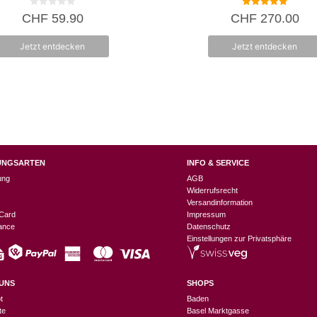
0
5.00
CHF
59.90
CHF
270.00
v
von 5
o
n
Jetzt entdecken
Jetzt entdecken
5
UNGSARTEN
INFO & SERVICE
ung
AGB
Widerrufsrecht
Versandinformation
Card
Impressum
nance
Datenschutz
Einstellungen zur Privatsphäre
UNS
SHOPS
t
Baden
te
Basel Marktgasse