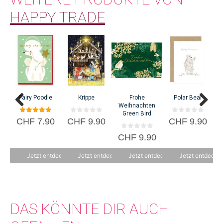
HAPPY TRADE
Im Jahr 1994 gründete Philipp Winiger in Losone, Tessin, die Firma Happy
Trade. Seit 2002 sind sie in der alten Spinnerei in Wettingen zuhause.
It
Fairy Poodle
Krippe
Frohe
Polar Bear
Weihnachten
Green Bird
5.00
0
0
CHF
7.90
CHF
9.90
CHF
9.90
von 5
v
v
o
o
0
CHF
9.90
n
n
v
5
5
o
n
Jetzt entdecken
Jetzt entdecken
Jetzt entdecken
Jetzt entdecke
5
DAS KÖNNTE DIR AUCH