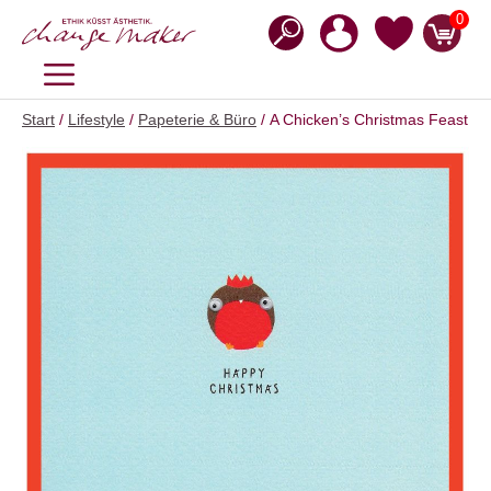
Zum
0
Inhalt
springen
MENÜ
Start
/
Lifestyle
/
Papeterie & Büro
/ A Chicken’s Christmas Feast