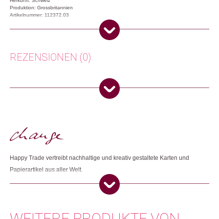
Herkunft: Schweiz
Produktion: Grossbritannien
Artikelnummer: 112372.03
Kategorien:
Lifestyle
,
Papeterie & Büro
,
Weihnachtsgeschenke
Weitere Produkte shoppen, die diesem Changemaker Kriterium
REZENSIONEN (0)
entsprechen:
Es gibt noch keine Rezensionen.
Nur angemeldete Kunden, die dieses Produkt gekauft haben,
Dieses Produkt weiterempfehlen:
dürfen eine Rezension abgeben.
Happy Trade vertreibt nachhaltige und kreativ gestaltete Karten und
Papierartikel aus aller Welt.
WEITERE PRODUKTE VON