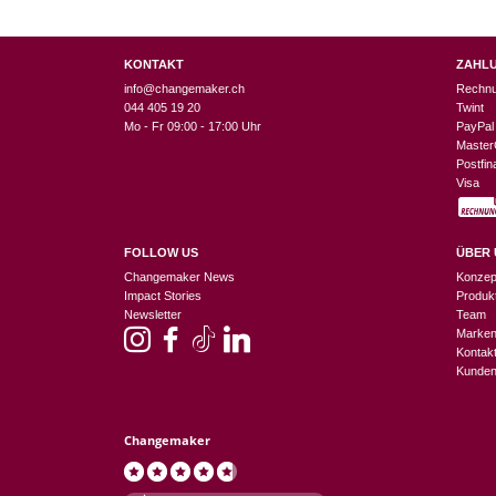
KONTAKT
ZAHL
info@changemaker.ch
Rechn
044 405 19 20
Twint
Mo - Fr 09:00 - 17:00 Uhr
PayPal
Master
Postfi
Visa
FOLLOW US
ÜBER 
Changemaker News
Konzep
Impact Stories
Produk
Newsletter
Team
Marke
Kontak
Kunden
Changemaker