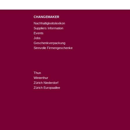
CHANGEMAKER
Nachhaltigkeitslexikon
Suppliers Information
Events
Jobs
Geschenkverpackung
Sinnvolle Firmengeschenke
Thun
Winterthur
Zürich Niederdorf
Zürich Europaallee