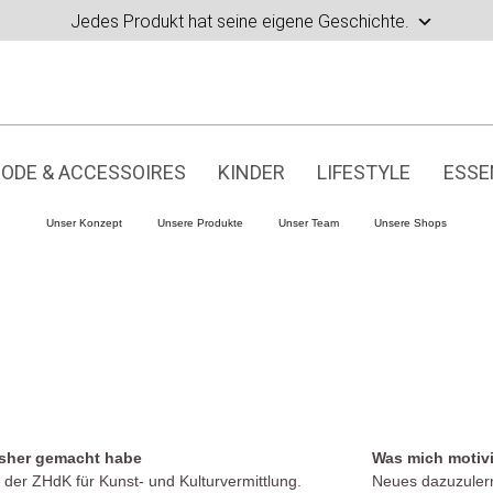
Jedes Produkt hat seine eigene Geschichte.
ODE & ACCESSOIRES
KINDER
LIFESTYLE
ESSE
Unser Konzept
Unsere Produkte
Unser Team
Unsere Shops
isher gemacht habe
Was mich motivi
der ZHdK für Kunst- und Kulturvermittlung.
Neues dazuzulern