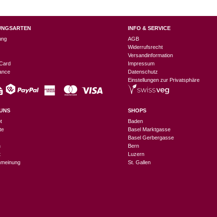
UNGSARTEN
INFO & SERVICE
ung
AGB
Widerrufsrecht
Versandinformation
Card
Impressum
nance
Datenschutz
Einstellungen zur Privatsphäre
UNS
SHOPS
t
Baden
te
Basel Marktgasse
Basel Gerbergasse
n
Bern
t
Luzern
meinung
St. Gallen