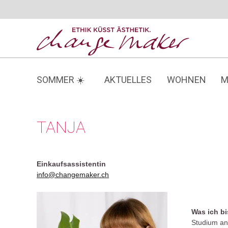
Zum
Inhalt
springen
SOMMER ☀️
AKTUELLES
WOHNEN
M
TANJA
Einkaufsassistentin
info@changemaker.ch
Was ich b
Studium an 