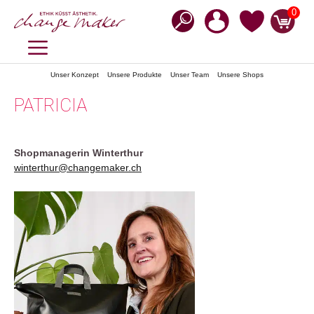
Zum
0
Inhalt
springen
MENÜ
Unser Konzept
Unsere Produkte
Unser Team
Unsere Shops
PATRICIA
Shopmanagerin Winterthur
winterthur@changemaker.ch