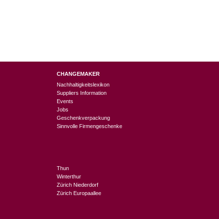
CHANGEMAKER
Nachhaltigkeitslexikon
Suppliers Information
Events
Jobs
Geschenkverpackung
Sinnvolle Firmengeschenke
Thun
Winterthur
Zürich Niederdorf
Zürich Europaallee