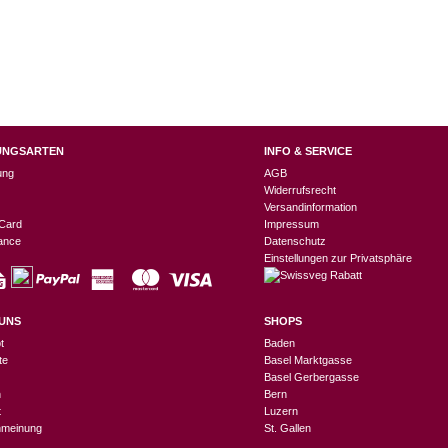
UNGSARTEN
INFO & SERVICE
ung
AGB
Widerrufsrecht
Versandinformation
Card
Impressum
nance
Datenschutz
Einstellungen zur Privatsphäre
UNS
SHOPS
t
Baden
te
Basel Marktgasse
Basel Gerbergasse
n
Bern
t
Luzern
meinung
St. Gallen