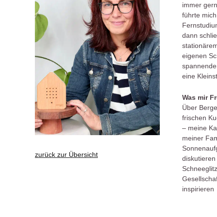
immer gern
führte mich
Fernstudiu
dann schli
stationärem
eigenen Sc
spannenden
eine Klein
Was mir Fr
Über Berge
frischen K
– meine Ka
meiner Fam
Sonnenaufg
zurück zur Übersicht
diskutieren
Schneeglitz
Gesellscha
inspirieren