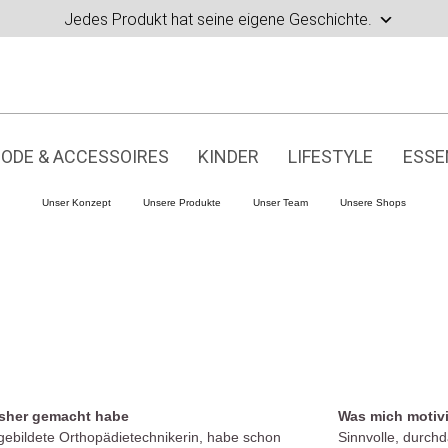
Jedes Produkt hat seine eigene Geschichte.
ODE & ACCESSOIRES
KINDER
LIFESTYLE
ESSE
Unser Konzept
Unsere Produkte
Unser Team
Unsere Shops
isher gemacht habe
Was mich motivi
gebildete Orthopädietechnikerin, habe schon
Sinnvolle, durch