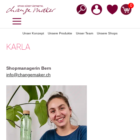
Zum
0
Inhalt
springen
MENÜ
Unser Konzept
Unsere Produkte
Unser Team
Unsere Shops
KARLA
Shopmanagerin Bern
info@changemaker.ch