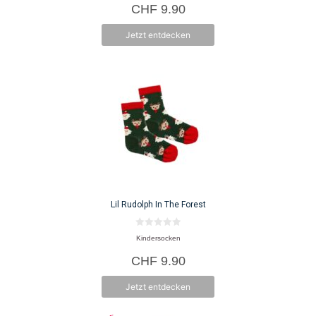
CHF
9.90
n
werden
5
Jetzt entdecken
Dieses
Produkt
weist
mehrere
Varianten
auf.
Die
Optionen
können
auf
Lil Rudolph In The Forest
der
Produktseite
0
Kindersocken
v
gewählt
o
CHF
9.90
n
werden
5
Jetzt entdecken