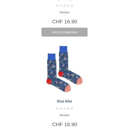
der
Produktseite
0
Socken
v
gewählt
o
CHF
16.90
n
werden
5
Jetzt entdecken
Blue Bike
0
Socken
v
o
CHF
16.90
n
5