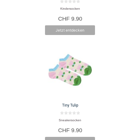
Produktseite
0
Kindersocken
v
gewählt
o
CHF
9.90
n
werden
5
Jetzt entdecken
Tiny Tulip
0
Sneakersocken
v
o
CHF
9.90
n
5