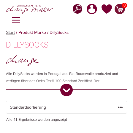
Zum
0
Inhalt
springen
MENÜ
Start
/ Produkt Marke / DillySocks
DILLYSOCKS
Alle DillySocks werden in Portugal aus Bio-Baumwolle produziert und
verfügen über das Oeko-Tex® 100 Standard Zertifikat. Der
kompostierbare Haken wird ausschliesslich aus Holzabfällen und
Enzymen hergestellt und die Etiketten druckt das Unternehmen auf
rezykliertes Papier - so ist die Verpackung biologisch abbaubar und
plastikfrei. Restposten werden von einer sozialen Einrichtung für
Menschen mit Beeinträchtigung in Socken-Affen verwandelt, die ohne
Alle 41 Ergebnisse werden angezeigt
Profit für einen guten Zweck weiterverkauft werden. Somit ist jedes Paar
DillySocks ein Statement für eine buntere, fairere und ökologischere