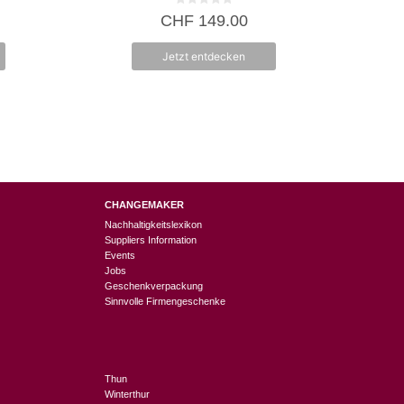
0
CHF
149.00
v
o
n
Jetzt entdecken
5
CHANGEMAKER
Nachhaltigkeitslexikon
Suppliers Information
Events
Jobs
Geschenkverpackung
Sinnvolle Firmengeschenke
Thun
Winterthur