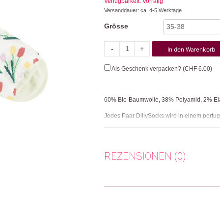
Verfügbarkeit: Vorrätig
Versanddauer: ca. 4-5 Werktage
Grösse
-
+
In den Warenkorb
Tulip
Treasure
Als Geschenk verpacken? (
CHF
6.00
)
Menge
60% Bio-Baumwolle, 38% Polyamid, 2% El
Jedes Paar DillySocks wird in einem portug
Sockenmanufaktur produziert in der zweite
100 zertifiziert. Maschinenwaschbar 40 Gr
halten länger, wenn man sie nicht in den Tr
REZENSIONEN (0)
Herkunft: Schweiz
Produktion: Portugal
Artikelnummer: 112493
Es gibt noch keine Rezensionen.
Kategorien:
Farben der Saison
,
Mode
,
Mode
Nur angemeldete Kunden, die dieses
Weitere Produkte shoppen, die diesem Cha