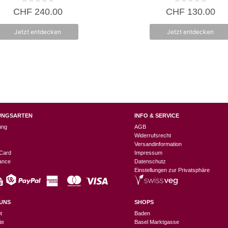
0
0
CHF
240.00
CHF
130.00
v
v
o
o
n
n
Jetzt entdecken
Jetzt entdecken
5
5
UNGSARTEN
INFO & SERVICE
ung
AGB
Widerrufsrecht
Versandinformation
Card
Impressum
nance
Datenschutz
Einstellungen zur Privatsphäre
UNS
SHOPS
t
Baden
te
Basel Marktgasse