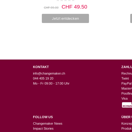
Produktseite
0
CHF
49.50
CHF
99.00
v
gewählt
o
n
werden
Jetzt entdecken
5
KONTAKT
ZAHL
info@changemaker.ch
Rechn
044 405 19 20
Twint
Mo - Fr 09:00 - 17:00 Uhr
PayPal
Master
Postfi
Visa
FOLLOW US
ÜBER 
Changemaker News
Konzep
Impact Stories
Produk