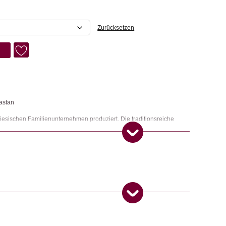
Zurücksetzen
astan
iesischen Familienunternehmen produziert. Die traditionsreiche
n Generation qualitativ hochwertige Strumpfware. Öko Tex Standard
ad. Verwendung von Bleichmittel oder Bügeln vermeiden. Socken
ockner steckt.
 & Accessoires
 Produkt gekauft haben, dürfen eine Rezension abgeben.
ngemaker Kriterium entsprechen: