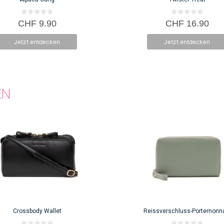
der
e
Produktseite
0
0
CHF
9.90
CHF
16.90
v
v
gewählt
o
o
n
n
werden
Jetzt entdecken
Jetzt entdecken
5
5
EN
Crossbody Wallet
Reissverschluss-Portemonn