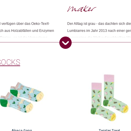
Dieses Produkt weiterempfehlen:
nd verfügen über das Oeko-Tex®
Der Alltag ist grau - das dachten sich d
lich aus Holzabfällen und Enzymen
Lumbiarres im Jahr 2013 nach einer gem
 Papier - so ist die Verpackung
Accessoires die Welt auf nachhaltige We
zialen Einrichtung für Menschen
geboren und ist noch heute in Zürich in 
 einen guten Zweck weiterverkauft
e, fairere und ökologischere Welt.
SOCKS
Dieses
Produkt
weist
mehrere
Varianten
auf.
Die
Optionen
können
auf
Alpaca Gang
Twister Treat