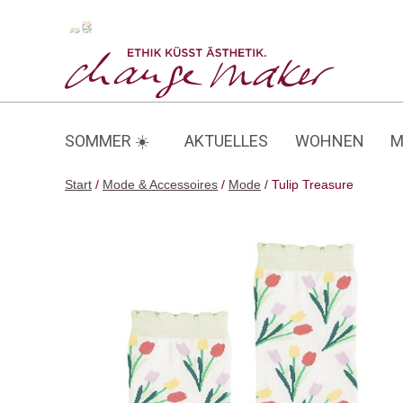
Zum
Inhalt
Tulip Treasure
springen
SOMMER ☀️
AKTUELLES
WOHNEN
M
Start
/
Mode & Accessoires
/
Mode
/ Tulip Treasure