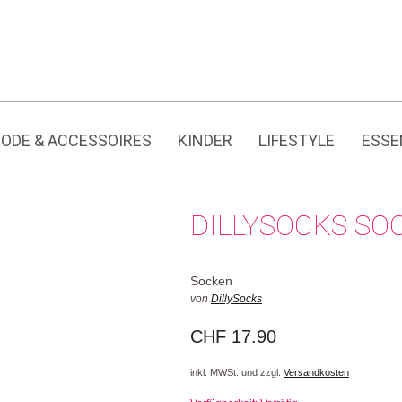
Jedes Produkt hat seine eigene Geschichte.
ODE & ACCESSOIRES
KINDER
LIFESTYLE
ESSE
DILLYSOCKS SO
Socken
von
DillySocks
CHF
17.90
inkl. MWSt. und zzgl.
Versandkosten