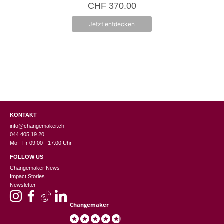
0
CHF
370.00
v
o
n
Jetzt entdecken
5
KONTAKT
info@changemaker.ch
044 405 19 20
Mo - Fr 09:00 - 17:00 Uhr
FOLLOW US
Changemaker News
Impact Stories
Newsletter
Changemaker