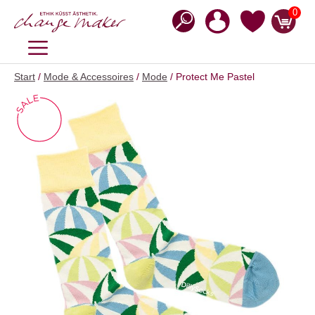
Zum
0
Inhalt
springen
MENÜ
Start
/
Mode & Accessoires
/
Mode
/ Protect Me Pastel