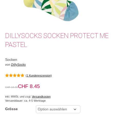
DILLYSOCKS SOCKEN PROTECT ME
PASTEL
Socken
von
DillySocks
(
1
Kundenrezension)
5.00
von 5
CHF
8.45
CHF
16.90
inkl. MWSt. und zzgl.
Versandkosten
Versanddauer: ca. 4-5 Werktage
Grösse