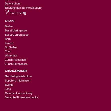
Datenschutz
Einstellungen zur Privatsphäre
SHOPS
Baden
Basel Marktgasse
Basel Gerbergasse
Bern
Luzern
St. Gallen
Thun
Winterthur
Zürich Niederdorf
Zürich Europaallee
CHANGEMAKER
Nachhaltigkeitslexikon
Suppliers Information
Events
Jobs
Geschenkverpackung
Sinnvolle Firmengeschenke
CHF
16.90
CHF
8.45