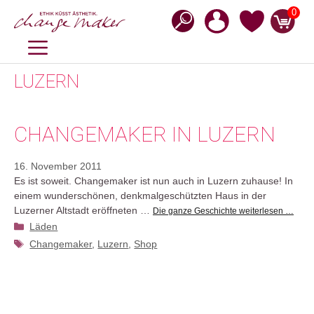
Zum
0
Inhalt
springen
MENÜ
LUZERN
CHANGEMAKER IN LUZERN
16. November 2011
Es ist soweit. Changemaker ist nun auch in Luzern zuhause! In
einem wunderschönen, denkmalgeschützten Haus in der
Luzerner Altstadt eröffneten …
Die ganze Geschichte weiterlesen …
Kategorien
Läden
Schlagwörter
Changemaker
,
Luzern
,
Shop