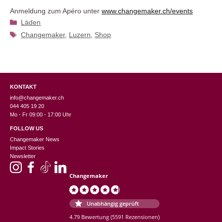
Anmeldung zum Apéro unter
www.changemaker.ch/events
Kategorien
Läden
Schlagwörter
Changemaker
,
Luzern
,
Shop
KONTAKT
info@changemaker.ch
044 405 19 20
Mo - Fr 09:00 - 17:00 Uhr
FOLLOW US
Changemaker News
Impact Stories
Newsletter
Changemaker
Unabhängig geprüft
4.79 Bewertung
(5591 Rezensionen)