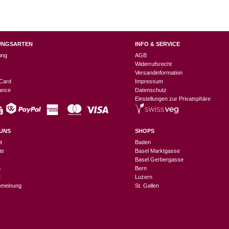
UNGSARTEN
INFO & SERVICE
ung
AGB
Widerrufsrecht
Versandinformation
Card
Impressum
nance
Datenschutz
Einstellungen zur Privatsphäre
UNS
SHOPS
t
Baden
te
Basel Marktgasse
Basel Gerbergasse
n
Bern
t
Luzern
meinung
St. Gallen