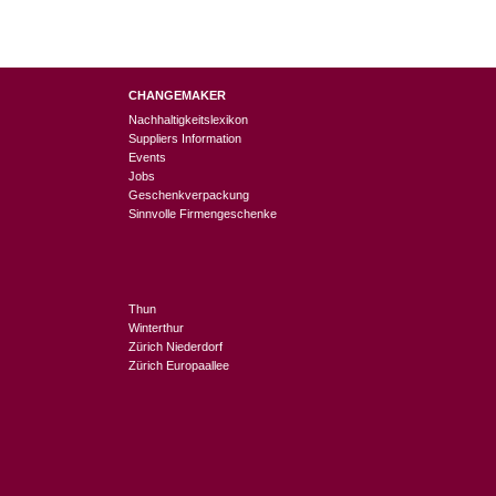
CHANGEMAKER
Nachhaltigkeitslexikon
Suppliers Information
Events
Jobs
Geschenkverpackung
Sinnvolle Firmengeschenke
Thun
Winterthur
Zürich Niederdorf
Zürich Europaallee