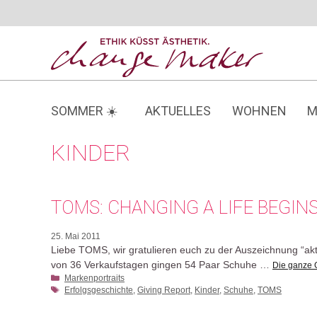
Zum
Inhalt
springen
SOMMER ☀️
AKTUELLES
WOHNEN
M
KINDER
TOMS: CHANGING A LIFE BEGINS
25. Mai 2011
Liebe TOMS, wir gratulieren euch zu der Auszeichnung “akt
von 36 Verkaufstagen gingen 54 Paar Schuhe …
Die ganze 
Kategorien
Markenportraits
Schlagwörter
Erfolgsgeschichte
,
Giving Report
,
Kinder
,
Schuhe
,
TOMS