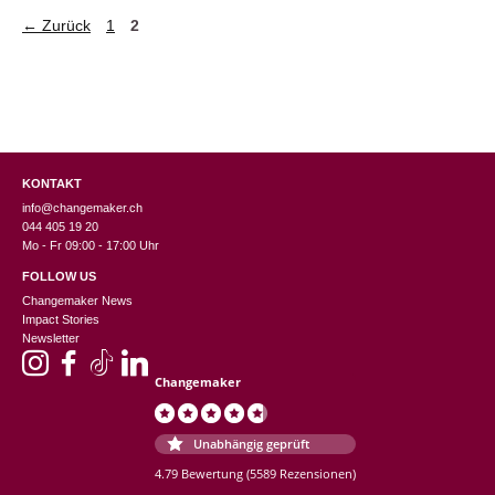
Seite
Seite
←
Zurück
1
2
KONTAKT
info@changemaker.ch
044 405 19 20
Mo - Fr 09:00 - 17:00 Uhr
FOLLOW US
Changemaker News
Impact Stories
Newsletter
Changemaker
Unabhängig geprüft
4.79 Bewertung
(5589 Rezensionen)