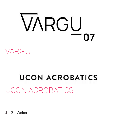
VARGU
UCON ACROBATICS
Seite
Seite
1
2
Weiter
→