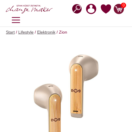
Zum
0
Inhalt
springen
MENÜ
Start
/
Lifestyle
/
Elektronik
/ Zion