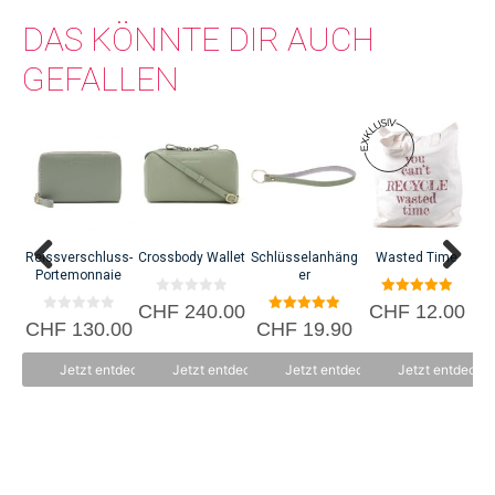
DAS KÖNNTE DIR AUCH
GEFALLEN
Reissverschluss-
Crossbody Wallet
Schlüsselanhäng
Wasted Time
Portemonnaie
er
0
5.00
CHF
240.00
CHF
12.00
C
v
von 5
0
5.00
CHF
130.00
CHF
19.90
o
v
von 5
n
o
5
n
Jetzt entdecken
Jetzt entdecken
Jetzt entdecken
Jetzt entdecke
5