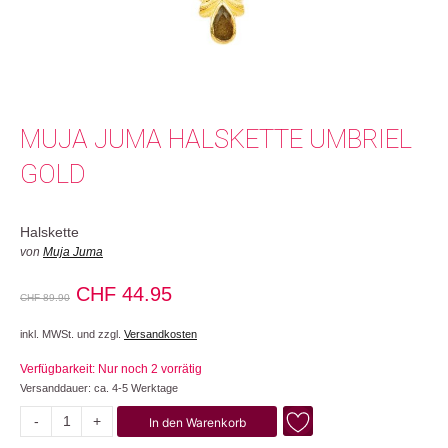
MUJA JUMA HALSKETTE UMBRIEL
GOLD
Halskette
von
Muja Juma
Ursprünglicher
Aktueller
CHF
44.95
CHF
89.90
Preis
Preis
inkl. MWSt. und zzgl.
Versandkosten
war:
ist:
Verfügbarkeit: Nur noch 2 vorrätig
CHF 89.90
CHF 44.95.
Versanddauer: ca. 4-5 Werktage
-
+
In den Warenkorb
Umbriel