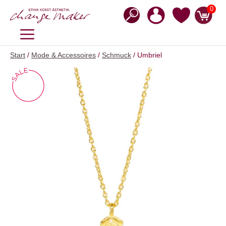
Zum
0
Inhalt
springen
MENÜ
Start
/
Mode & Accessoires
/
Schmuck
/ Umbriel