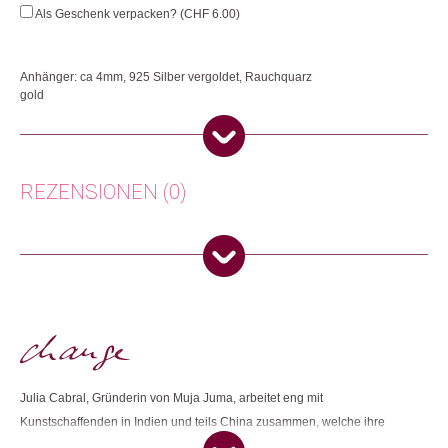
Menge
Als Geschenk verpacken? (
CHF
6.00
)
Anhänger: ca 4mm, 925 Silber vergoldet, Rauchquarz
gold
Jedes Schmuckstück von Muja Juma wird in Indien mit Sorgfalt von Hand
aus Sterlingsilber hergestellt.
Herkunft: Niederlande
REZENSIONEN (0)
Produktion: Indien
Artikelnummer: 112296.01
Kategorien:
Halsketten
,
Mode & Accessoires
,
Schmuck
Es gibt noch keine Rezensionen.
Weitere Produkte shoppen, die diesem Changemaker Kriterium
Nur angemeldete Kunden, die dieses Produkt gekauft haben,
entsprechen:
dürfen eine Rezension abgeben.
Julia Cabral, Gründerin von Muja Juma, arbeitet eng mit
Dieses Produkt weiterempfehlen:
Kunstschaffenden in Indien und teils China zusammen, welche ihre
Entwürfe in wundervolle Schmuckstücke verwandeln. Unter Verwendung