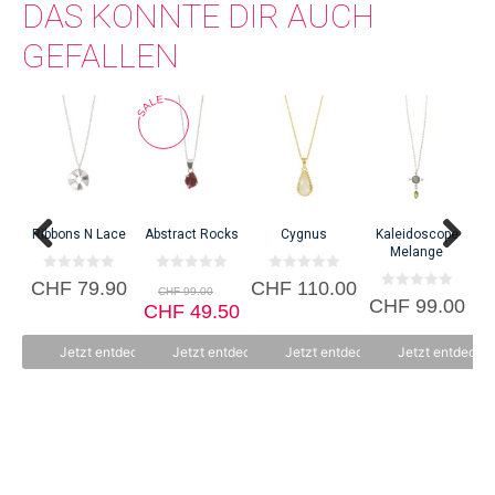
DAS KÖNNTE DIR AUCH
GEFALLEN
C
Ribbons N Lace
Abstract Rocks
Cygnus
Kaleidoscope
Melange
0
0
0
Ursprünglicher
CHF
79.90
CHF
110.00
CHF
99.00
v
v
v
0
CHF
99.00
Preis
Aktueller
o
CHF
o
49.50
o
v
n
n
n
war:
o
Preis
5
5
5
n
CHF 99.00
ist:
Jetzt entdecken
Jetzt entdecken
Jetzt entdecken
Jetzt entdecke
5
CHF 49.50.