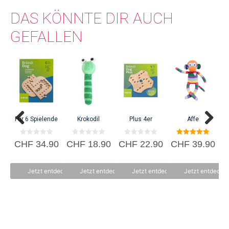
DAS KÖNNTE DIR AUCH
GEFALLEN
Für 6 Spielende
Krokodil
Plus 4er
Affe
Th
0
0
0
5.00
CHF
34.90
CHF
18.90
CHF
22.90
CHF
39.90
v
v
v
von 5
C
o
o
o
n
n
n
5
5
5
Jetzt entdecken
Jetzt entdecken
Jetzt entdecken
Jetzt entdecke