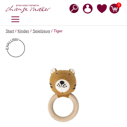
Zum
0
Inhalt
springen
MENÜ
Start
/
Kinder
/
Spielzeug
/ Tiger