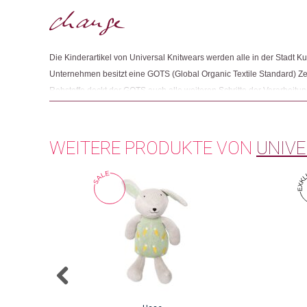
Die Kinderartikel von Universal Knitwears werden alle in der Stadt Ku
Unternehmen besitzt eine GOTS (Global Organic Textile Standard) Ze
Rohstoffe deckt der GOTS auch alle weiteren Schritte der Verarbeitun
Handels von Bio-Textilien ab. Sämtliche Bereiche müssen nach stre
Kriterien zertifiziert sein, damit das Endprodukt das GOTS-Siegel trag
WEITERE PRODUKTE VON
UNIVE