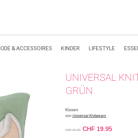
Jedes Produkt hat seine eigene Geschichte.
ODE & ACCESSOIRES
KINDER
LIFESTYLE
ESSE
UNIVERSAL KNI
GRÜN
Kissen
von
Universal Knitwears
Ursprünglicher
Aktueller
CHF
19.95
CHF
39.90
Preis
Preis