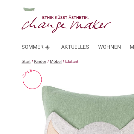
Zum
Inhalt
Elefant
springen
SOMMER ☀️
AKTUELLES
WOHNEN
M
Start
/
Kinder
/
Möbel
/ Elefant