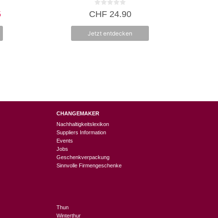
0
cher
Aktueller
5
CHF
24.90
v
Preis
o
n
ist:
Jetzt entdecken
5
0
CHF 19.95.
CHANGEMAKER
Nachhaltigkeitslexikon
Suppliers Information
Events
Jobs
Geschenkverpackung
Sinnvolle Firmengeschenke
Thun
Winterthur