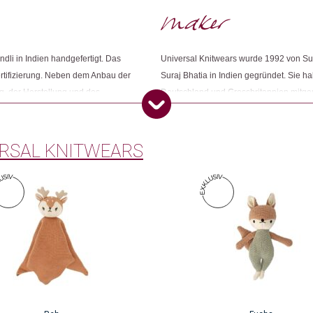
Weitere Produkte shoppen, die diesem Cha
ndli in Indien handgefertigt. Das
Universal Knitwears wurde 1992 von Su
rtifizierung. Neben dem Anbau der
Suraj Bhatia in Indien gegründet. Sie ha
g, der Herstellung und des
Deutschland und Grossbritannien mitgen
Dieses Produkt weiterempfehlen:
ngen ökologischen und sozialen
Strickindustrie mit nachhaltigen Weltkl
en darf.
Verantwortung gegenüber seinen Mitarb
bewusst. Es achtet auf die Einhaltung d
RSAL KNITWEARS
Gesetze.