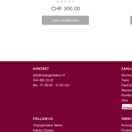
0
CHF
300.00
v
o
n
Jetzt entdecken
5
KONTAKT
ZAHL
info@changemaker.ch
Rechn
044 405 19 20
Twint
Mo - Fr 09:00 - 17:00 Uhr
PayPal
Master
Postfi
Visa
FOLLOW US
ÜBER 
Changemaker News
Konzep
Impact Stories
Produk