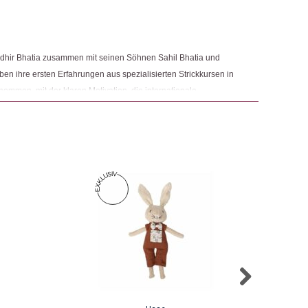
ngemaker Kriterium entsprechen:
dhir Bhatia zusammen mit seinen Söhnen Sahil Bhatia und
ben ihre ersten Erfahrungen aus spezialisierten Strickkursen in
ommen, mit der klaren Motivation, die internationale
asseprodukten zu bedienen. Das Unternehmen ist sich seiner
eitenden, der Umwelt und der Gesellschaft im Allgemeinen
er sozialen und ökologischen Anforderungen der örtlichen