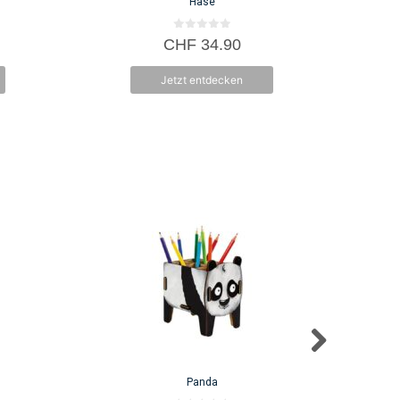
Hase
0
CHF
34.90
v
o
n
Jetzt entdecken
5
Panda