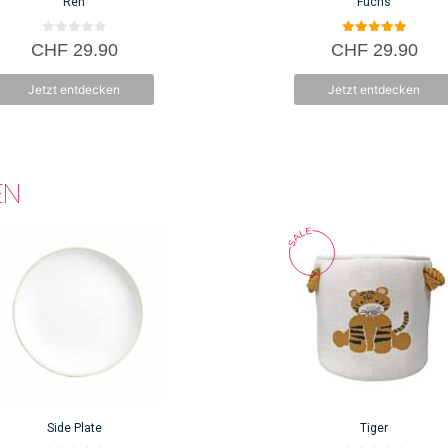
Reh
Fuchs
0
5.00
CHF
29.90
CHF
29.90
v
von 5
o
n
Jetzt entdecken
Jetzt entdecken
5
EN
Side Plate
Tiger