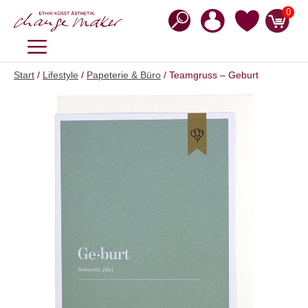
Zum
0
Inhalt
springen
MENÜ
Start
/
Lifestyle
/
Papeterie & Büro
/ Teamgruss – Geburt