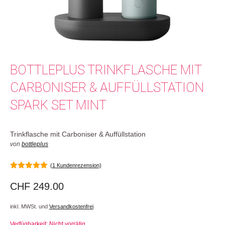
BOTTLEPLUS TRINKFLASCHE MIT
CARBONISER & AUFFÜLLSTATION
SPARK SET MINT
Trinkflasche mit Carboniser & Auffüllstation
von
bottleplus
(
1
Kundenrezension)
5.00
von 5
CHF
249.00
inkl. MWSt. und
Versandkostenfrei
Verfügbarkeit: Nicht vorrätig