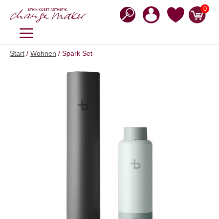
Zum
0
Inhalt
springen
MENÜ
Start
/
Wohnen
/ Spark Set