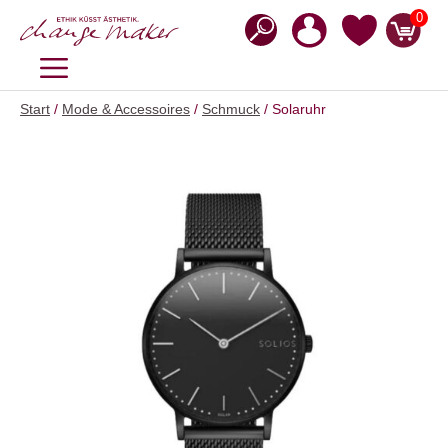
Zum
0
Inhalt
springen
MENÜ
Start
/
Mode & Accessoires
/
Schmuck
/ Solaruhr