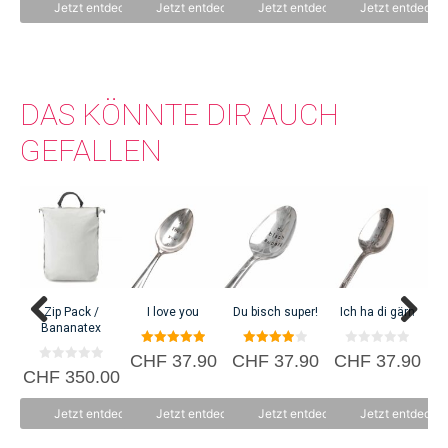
n
n
n
Jetzt entdecken
Jetzt entdecken
Jetzt entdecken
Jetzt entdecke
5
5
5
sind, haben sie viel Zeit damit verbracht den Sektor zu analysieren. Diese
Analyse, gepaart mit ihrer Neugier, ihrer Leidenschaft und ihrem
brennenden Wunsch, einen bedeutenden Einfluss auf die Welt zu haben,
hat sie zu der Erkenntnis gebracht, dass es an der Zeit ist den Status quo
DAS KÖNNTE DIR AUCH
einer Branche, die auf übermässigen Konsum ausgerichtet ist, in Frage zu
stellen. Von Anfang an wollte Solios beweisen, dass es möglich ist, Design,
GEFALLEN
Eleganz und Nachhaltigkeit in Einklang zu bringen.
A
Zip Pack /
I love you
Du bisch super!
Ich ha di gärn
Bananatex
C
5.00
4.00
0
CHF
37.90
CHF
37.90
CHF
37.90
von 5
von 5
v
0
CHF
350.00
o
v
n
o
5
n
Jetzt entdecken
Jetzt entdecken
Jetzt entdecken
Jetzt entdecke
5