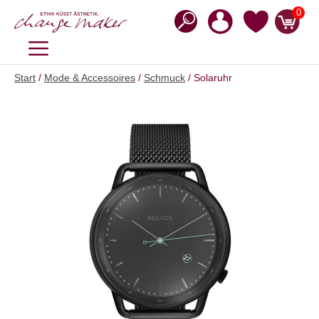
Zum
0
Inhalt
springen
MENÜ
Start
/
Mode & Accessoires
/
Schmuck
/ Solaruhr