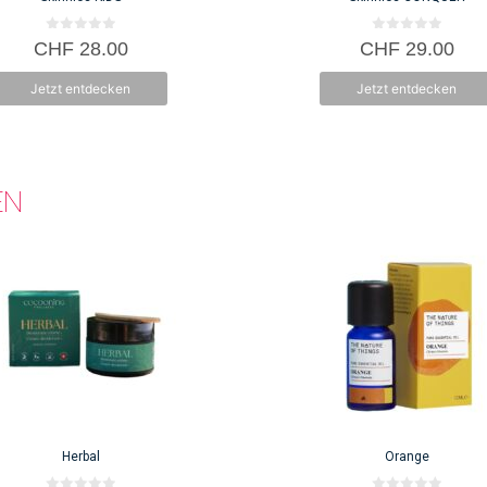
0
0
CHF
28.00
CHF
29.00
v
v
o
o
n
n
Jetzt entdecken
Jetzt entdecken
5
5
EN
Herbal
Orange