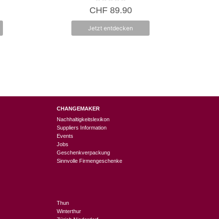
0
CHF
89.90
v
o
n
Jetzt entdecken
5
CHANGEMAKER
Nachhaltigkeitslexikon
Suppliers Information
Events
Jobs
Geschenkverpackung
Sinnvolle Firmengeschenke
Thun
Winterthur