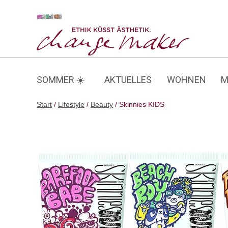
Zum
Inhalt
Skinnies KIDS
springen
SOMMER ☀️
AKTUELLES
WOHNEN
M
Start
/
Lifestyle
/
Beauty
/ Skinnies KIDS