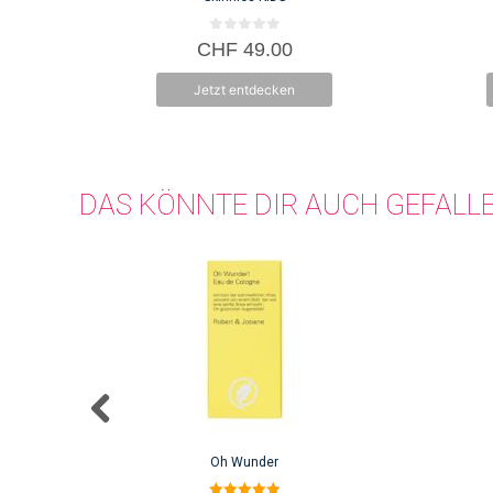
0
CHF
49.00
v
o
n
Jetzt entdecken
5
DAS KÖNNTE DIR AUCH GEFALL
Oh Wunder