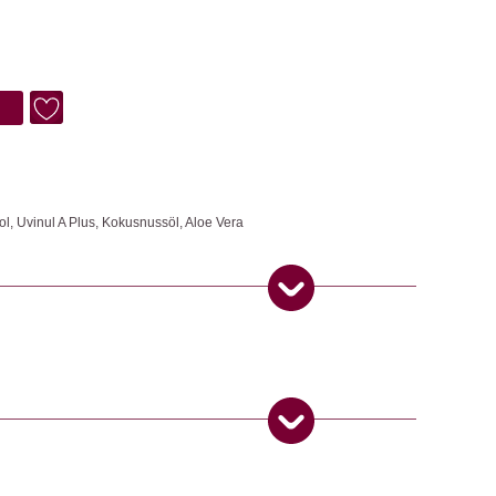
ol, Uvinul A Plus, Kokusnussöl, Aloe Vera
r nicht aussehen lässt wie weisse Gespenster. Entwickelt für aktive
innies bleibt dort, wo es gebraucht wird – auf der Haut. Geeignet ab
ur Beruhigung der Haut. Da Skinnies sofort einzieht, geht’s direkt
asser. Mit nur einem erbsengrossen Tropfen für Gesicht Hals und
en sich bis 2 Stunden im Wasser aufhalten. Biologisch abbaubare
ftstoffe, Konservierungsstoffe, Alkohol, Emulgatoren, Silicon oder
 Produkt gekauft haben, dürfen eine Rezension abgeben.