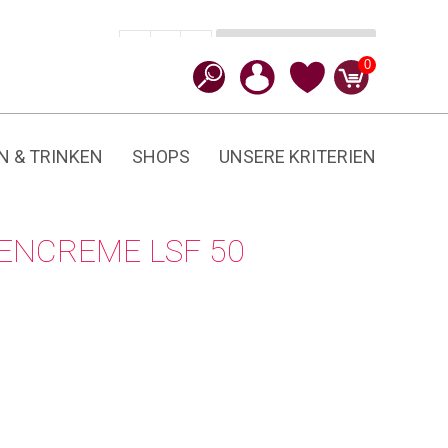
In den Warenkorb
CHF
49.00
-
+
Skinnies
0
KIDS
Menge
N & TRINKEN
SHOPS
UNSERE KRITERIEN
ENCREME LSF 50