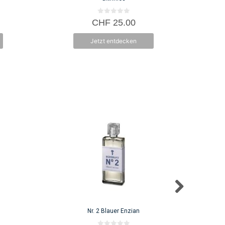
0
CHF
25.00
v
o
n
Jetzt entdecken
5
Nr. 2 Blauer Enzian