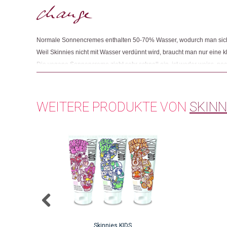
Normale Sonnencremes enthalten 50-70% Wasser, wodurch man sic
Weil Skinnies nicht mit Wasser verdünnt wird, braucht man nur eine 
Die vegane Sonnencreme zieht sehr schnell ein, ist weder weiss, noc
1,5 bis 4 Stunden wasserresistent. Skinnies ist zur Umwelt genauso f
Unternehmen versucht den CO2-Fussabdruck der Produktion gering 
rezyklierbare Verpackungsmaterialien. Skinnies erweitert ihr Sortiment
WEITERE PRODUKTE VON
SKINN
Beauty-Bereich.
Skinnies KIDS