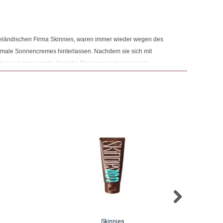
ege
,
Lifestyle
,
Sommer ☀️
ngemaker Kriterium entsprechen:
eeländischen Firma Skinnies, waren immer wieder wegen des
 normale Sonnencremes hinterlassen. Nachdem sie sich mit
lten und immer mehr ähnliche Meinungen über normale
den, dass sie auf etwas gestossen sind. Einige Monate später,
ierungsentwicklung, Tests, Branding- und Marketingplänen
Skinnies