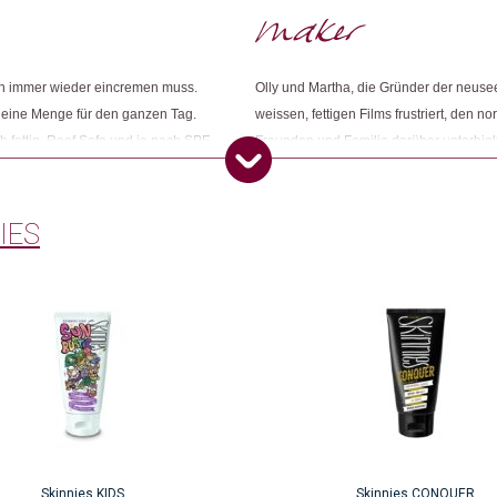
Kategorien:
Badi Saison
,
Beauty
,
Körperpfl
Weitere Produkte shoppen, die diesem Cha
h immer wieder eincremen muss.
Olly und Martha, die Gründer der neus
kleine Menge für den ganzen Tag.
weissen, fettigen Films frustriert, den
h fettig, Reef Safe und je nach SPF
Freunden und Familie darüber unterhie
Dieses Produkt weiterempfehlen:
reundlich wie zur Haut. Das
Sonnencremes erfuhren, wussten die bei
zu halten und verwendet nur
nach vielen Stunden Forschung, Formul
 stetig mit tollen Produkten im
entstand die Firma Skinnies.
IES
Skinnies KIDS
Skinnies CONQUER