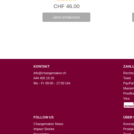
5.00
CHF
46.00
von 5
Jetzt entdecken
KONTAKT
ZAHL
info@changemaker.ch
Rechn
044 405 19 20
Twint
Mo - Fr 09:00 - 17:00 Uhr
PayPal
Master
Postfi
Visa
FOLLOW US
ÜBER 
Changemaker News
Konzep
Impact Stories
Produk